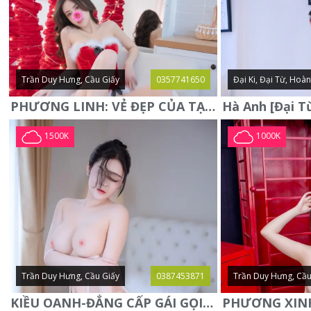
Trần Duy Hưng, Cầu Giấy
0357741650
Đại Ki, Đại Từ, Hoà
PHƯƠNG LINH: VẺ ĐẸP CỦA TẠO HÓA, XINH ĐẸP, SEXY, QUYỄN RŨ
1500K
1000K
Trần Duy Hưng, Cầu Giấy
0387453871
Trần Duy Hưng, Cầu
KIỀU OANH-ĐẲNG CẤP GÁI GỌI XINH SANG-NGOAN NGOÃN