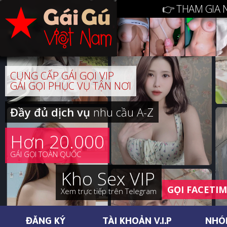
👉 THAM GIA 
CUNG CẤP GÁI GỌI VIP
GÁI GỌI PHỤC VỤ TẬN NƠI
Đầy đủ dịch vụ
nhu cầu A-Z
Hơn 20.000
GÁI GỌI TOÀN QUỐC
Kho Sex VIP
GỌI FACETI
Xem trực tiếp trên Telegram
ĐĂNG KÝ
TÀI KHOẢN V.I.P
NHÓ