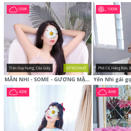
1000K
500K
Trần Duy Hưng, Cầu Giấy
0378529647
Phố Cổ, Hàng Bún, 
MẪN NHI - SOME - GƯƠNG MẶT XINH XẮN -CỰC CHIỀU KHÁCH
400K
400K