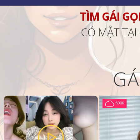
TÌM GÁI GỌ
CÓ MẶT TẠI
GÁ
600K