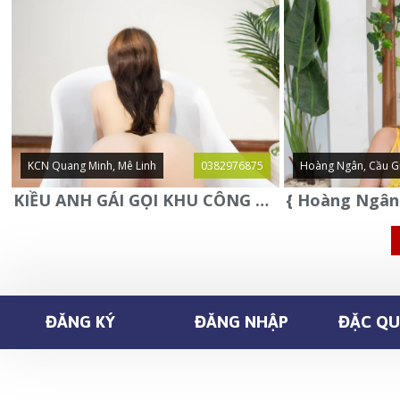
KCN Quang Minh, Mê Linh
0382976875
Hoàng Ngân, Cầu G
KIỀU ANH GÁI GỌI KHU CÔNG NGHIỆP QUANG MINH - MÊ LINH
ĐĂNG KÝ
ĐĂNG NHẬP
ĐẶC QUY