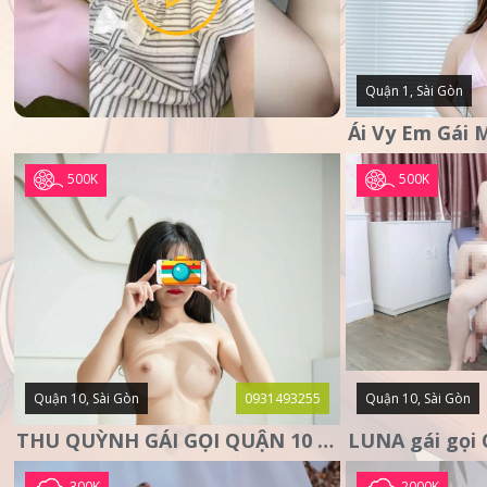
Quận 1, Sài Gòn
500K
500K
Quận 10, Sài Gòn
0931493255
Quận 10, Sài Gòn
THU QUỲNH GÁI GỌI QUẬN 10 – MẶT XINH DA TRẮNG – SANG
300K
2000K