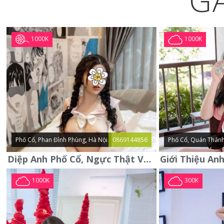
G
1000K
1000K
Phố Cổ, Phan Đình Phùng, Hà Nội
0869144856
Phố Cổ, Quán Thánh
Diệp Anh Phố Cổ, Ngực Thật Vú To Thơm Tho Quyến Rũ
1000K
300K