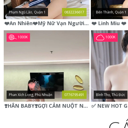
Phạm Ngũ Lão, Quận 1
0832236617
Bến Thành, Quận 1
❤️An Nhiên❤️Mỹ Nữ Vạn Người Mê,Da Trắng, Mặt Xynh, Đẹp Từng
1000K
1000K
Phan Xích Long, Phú Nhuận
0776795491
Bình Thọ, Thủ Đức
❣️HÂN BABY❣️GỢI CẢM NUỘT NÀ DÁNG SON XINH XINH QUYẾN RŨ