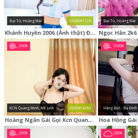
Đại Từ, Hoàng Mai
0328061129
Đại Từ, Hoàng Mai
Khánh Huyền 2006 (Ảnh thật) Đại từ - Hoàng Mai
500K
1500K
KCN Quang Minh, Mê Linh
0369414280
Hàng Bún - Ba Đình
Hoàng Ngân Gái Gọi Kcn Quang Minh - Mê Linh . Hàng Vip Lần Đầu
300K
300K