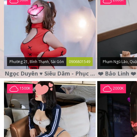
Phường 21, Bình Thạnh, Sài Gòn
0906801549
Phạm Ngũ Lão, Quậ
Ngọc Duyên ♥️ Siêu Dâm - Phục Vụ Tận Tình - Chu Đáo
1500K
2000K