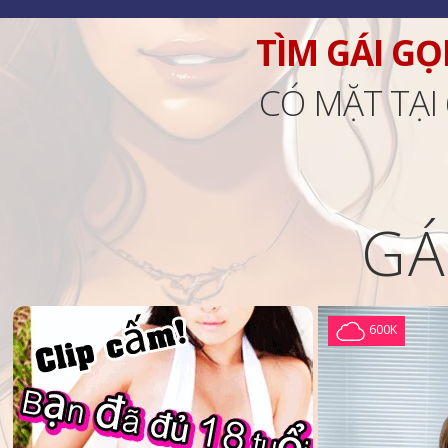
TÌM GÁI GỌ
CÓ MẶT TẠI
GÁ
600K