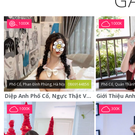
G
1000K
1000K
Phố Cổ, Phan Đình Phùng, Hà Nội
0869144856
Phố Cổ, Quán Thánh
Diệp Anh Phố Cổ, Ngực Thật Vú To Thơm Tho Quyến Rũ
1000K
300K