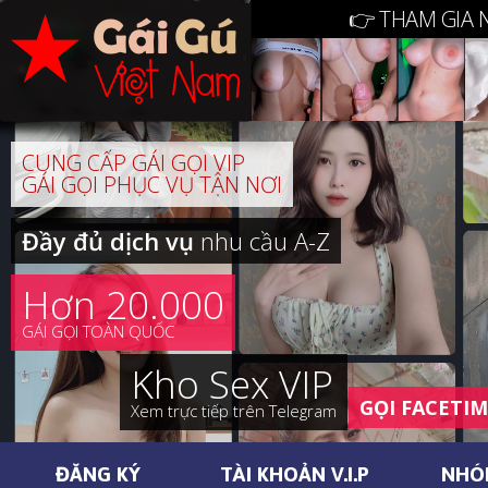
👉 THAM GIA 
CUNG CẤP GÁI GỌI VIP
GÁI GỌI PHỤC VỤ TẬN NƠI
Đầy đủ dịch vụ
nhu cầu A-Z
Hơn 20.000
GÁI GỌI TOÀN QUỐC
Kho Sex VIP
GỌI FACETI
Xem trực tiếp trên Telegram
ĐĂNG KÝ
TÀI KHOẢN V.I.P
NHÓ