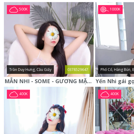
1000K
500K
Trần Duy Hưng, Cầu Giấy
0378529647
Phố Cổ, Hàng Bún, 
MẪN NHI - SOME - GƯƠNG MẶT XINH XẮN -CỰC CHIỀU KHÁCH
400K
400K