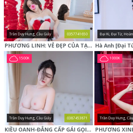
Trần Duy Hưng, Cầu Giấy
0357741650
Đại Ki, Đại Từ, Hoà
PHƯƠNG LINH: VẺ ĐẸP CỦA TẠO HÓA, XINH ĐẸP, SEXY, QUYỄN RŨ
1500K
1000K
Trần Duy Hưng, Cầu Giấy
0387453871
Trần Duy Hưng, Cầu
KIỀU OANH-ĐẲNG CẤP GÁI GỌI XINH SANG-NGOAN NGOÃN