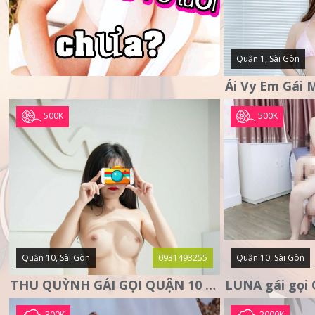
Quận 1, Sài Gòn
500K
500K
Quận 10, Sài Gòn
0931493255
Quận 10, Sài Gòn
THU QUỲNH GÁI GỌI QUẬN 10 – MẶT XINH DA TRẮNG – SANG
300K
2000K