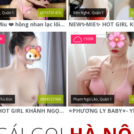
, Quận 1
0976701416
Bến Nghé, Quận 1
0
❤️ Linh Miu ❤️ hồng nhan lạc lối , vẻ đẹp không thể chối từ .
0K
1500K
Thủ Đức
0838127068
Phạm Ngũ Lão, Quận 1
0
✅ NEW HOT GIRL KHÁNH NGỌC ✅ BODY CỰC NGON NÓNG