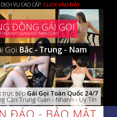
 DỊCH VỤ CAO CẤP.
CLICK VÀO ĐÂY
G ĐỒNG GÁI GỌI
 HIỆN NAY (GAIGUVIETNAM.COM)
ái Gọi
Bắc - Trung - Nam
 trực tiếp
Gái Gọi Toàn Quốc 24/7
g Cần Trung Gian - Nhanh - Uy Tín
ÍN ĐÁO - BẢO MẬT