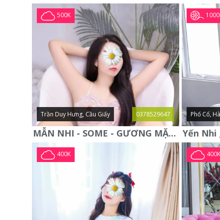
1000
500K
Trần Duy Hưng, Cầu Giấy
0378529647
Phố Cổ, Hà
MẪN NHI - SOME - GƯƠNG MẶT XINH XẮN -CỰC CHIỀU KHÁCH
400K
400