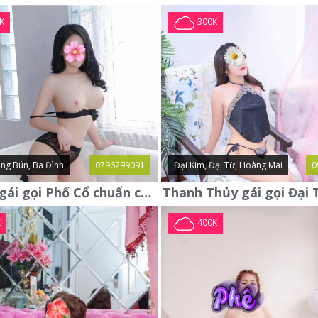
K
300K
ng Bún, Ba Đình
0796299091
Đại Kim, Đại Từ, Hoàng Mai
0
Yến Nhi gái gọi Phố Cổ chuẩn chất ngon ngoan xinh yêu lần đầu lên
K
400K