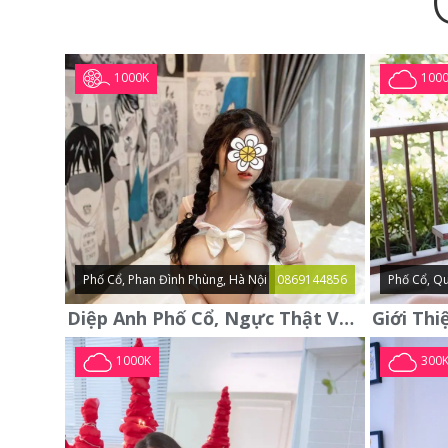
1000K
100
Phố Cổ, Phan Đình Phùng, Hà Nội
0869144856
Phố Cổ, Qu
Diệp Anh Phố Cổ, Ngực Thật Vú To Thơm Tho Quyến Rũ
1000K
300