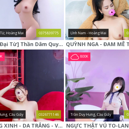
i Từ, Hoàng Mai
0375839775
Lĩnh Nam - Hoàng Mai
0
Hà Anh [Đại Từ] Thần Dâm Quyến Rũ Gợi Cảm - Ngực To Body Mượt
0K
800K
Hưng, Cầu Giấy
0326771146
Trần Duy Hưng, Cầu Giấy
0
PHƯƠNG XINH - DA TRẮNG - VÚ TO - DÁNG ĐẸP - NGON