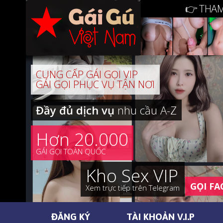
👉 THAM
CUNG CẤP GÁI GỌI VIP
GÁI GỌI PHỤC VỤ TẬN NƠI
Đầy đủ dịch vụ
nhu cầu A-Z
Hơn 20.000
GÁI GỌI TOÀN QUỐC
Kho Sex VIP
GỌI FA
Xem trực tiếp trên Telegram
ĐĂNG KÝ
TÀI KHOẢN V.I.P