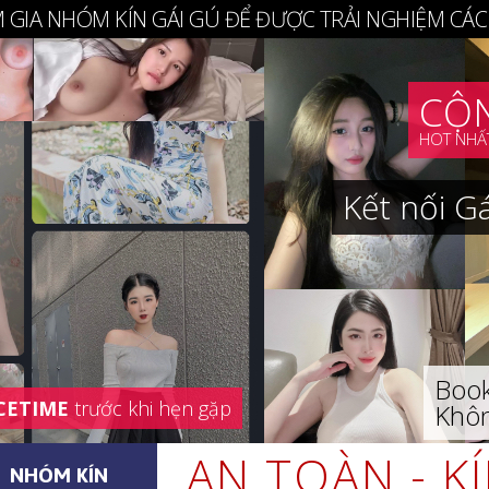
 GIA NHÓM KÍN GÁI GÚ ĐỂ ĐƯỢC TRẢI NGHIỆM CÁC
CỘN
HOT NHẤT
Kết nối G
Book
CETIME
trước khi hẹn gặp
Khôn
AN TOÀN - K
NHÓM KÍN