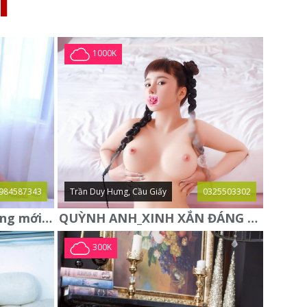
I
1000K
984587343
Trần Duy Hưng, Cầu Giấy
0325503302
Trang Tây gái gọi Hà Đông mới xác thực
QUỲNH ANH_XINH XẮN ĐÁNG YÊU, HÀNG ĐẸP TUYỂN CHỌN
300K