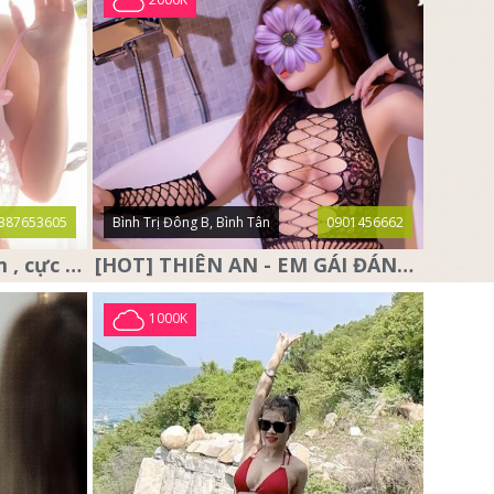
387653605
Bình Trị Đông B, Bình Tân
0901456662
❤️ Anna Baby ❤️ siêu dâm , cực dâm và sở hữu cặp vú đẹp nhức
[HOT] THIÊN AN - EM GÁI ĐÁNG YÊU, DỄ THƯƠNG,RẤT DÂM
1000K