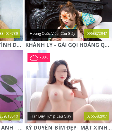
334054739
Hoàng Quốc Việt - Cầu Giấy
0968872947
QUỲNH NGA - ĐAM MÊ TÌNH DỤC - CHUYÊN KHOA KÈN SÁO - ĐIỆN
KHÁNH LY - GÁI GỌI HOÀNG QUỐC VIỆT - DÂM ĐÃNG CHIỀU
700K
339313510
Trần Duy Hưng, Cầu Giấy
0366582907
NGỰC THẬT VÚ TO-LAN ANH - BƯỚM ĐẸP TUYỆT SẮC GIAI
KỲ DUYÊN-BÍM ĐẸP- MẶT XINH- CHIỀU KHÁCH HẾT CỠ