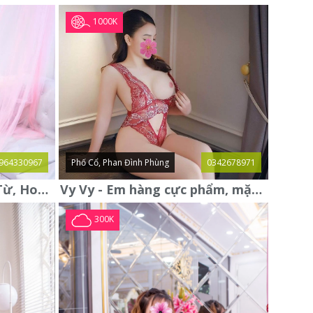
1000K
964330967
Phố Cổ, Phan Đình Phùng
0342678971
Thanh Thủy gái gọi Đại Từ, Hoàng Mai mới xác thực, xinh xuất sắc
Vy Vy - Em hàng cực phẩm, mặt đẹp, vú to, bím khít rịt
300K