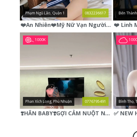
Phạm Ngũ Lão, Quận 1
0832236617
Bến Thành
❤️An Nhiên❤️Mỹ Nữ Vạn Người Mê,Da Trắng, Mặt Xynh, Đẹp Từng
1000K
100
Phan Xích Long, Phú Nhuận
0776795491
Bình Thọ, 
❣️HÂN BABY❣️GỢI CẢM NUỘT NÀ DÁNG SON XINH XINH QUYẾN RŨ