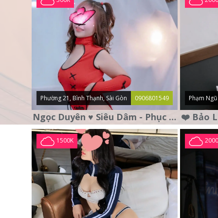
Phường 21, Bình Thạnh, Sài Gòn
0906801549
Phạm Ngũ 
Ngọc Duyên ♥️ Siêu Dâm - Phục Vụ Tận Tình - Chu Đáo
1500K
200