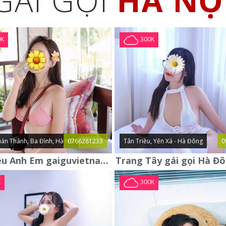
GÁI GỌI
HÀ NỘ
0K
300K
án Thánh, Ba Đình, Hà Nội
0766281233
Tân Triều, Yên Xá - Hà Đông
0
Giới Thiệu Anh Em gaiguvietnam.com Em Gái Gọi Cao Cấp Mới
K
300K