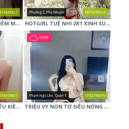
334843823
Phường 2, Phú Nhuận
0878785510
NEW✨MIE✨ HOT GIRL KIÊM MẪU ẢNH HÀNG CỰC NGON LẦN ĐẦU
HOTGIRL TUỆ NHI 2K1 XINH SUGGAR BABY TUYỆT HÀNG MỚI
2000K
378104837
Phạm Ngũ Lão, Quận 1
0792386093
⭐️PHƯƠNG LY BABY⭐️- YÊU KIỀU QUYẾN RŨ - SAY ĐẮM SI MÊ
TRIỆU VY NON TƠ SIÊU NÓNG BỎNG GỢI TÌNH NGỌT NGÀO