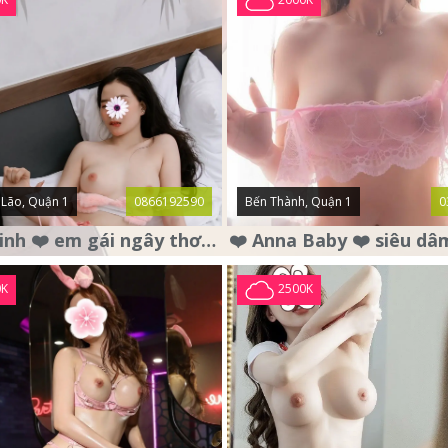
Lão, Quận 1
0866192590
Bến Thành, Quận 1
0
❤️ Bảo Linh ❤️ em gái ngây thơ , mặt nai tơ , chân dài dáng đẹp .
0K
2500K