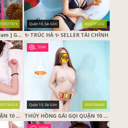
703577879
Quận 10, Sài Gòn
0933915202
♥️ THỎ TRẮNG ♥️ [ Miền Nam ] Gái Gọi Quận 10, Sài Gòn
✨ TRÚC HÀ ✨ SELLER TÀI CHÍNH
500K
933786324
Quận 10, Sài Gòn
0936768463
NGỌC THẢO GÁI GỌI QUẬN 10 SÀI GÒN, DÂM XINH CÁ TÍNH
THÚY HỒNG GÁI GỌI QUẬN 10 – SIÊU PHẨM MÔNG THẦN THÁNH
2000K