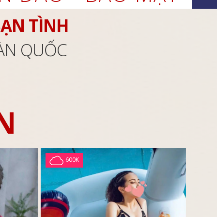
BẠN TÌNH
OÀN QUỐC
N
600K