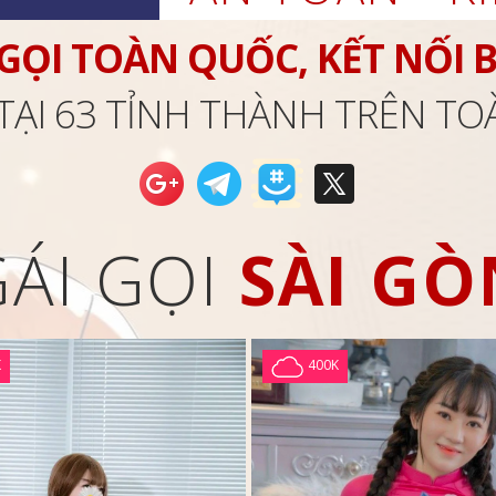
 GỌI TOÀN QUỐC, KẾT NỐI 
TẠI 63 TỈNH THÀNH TRÊN T
GÁI GỌI
SÀI GÒ
K
400K