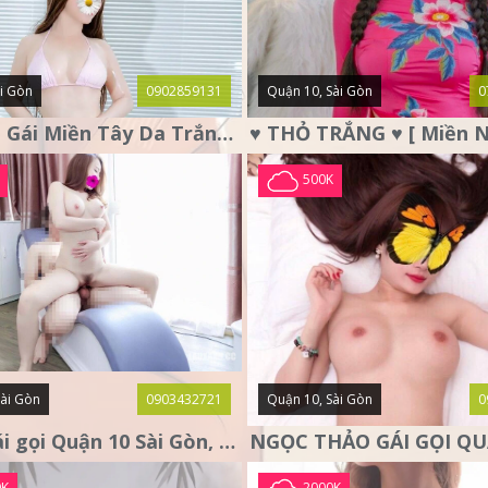
i Gòn
0902859131
Quận 10, Sài Gòn
0
Ái Vy Em Gái Miền Tây Da Trắng, Ngực To Chiều Như Người Yêu
500K
Sài Gòn
0903432721
Quận 10, Sài Gòn
0
LUNA gái gọi Quận 10 Sài Gòn, nàng thơ tình cảm
0K
2000K