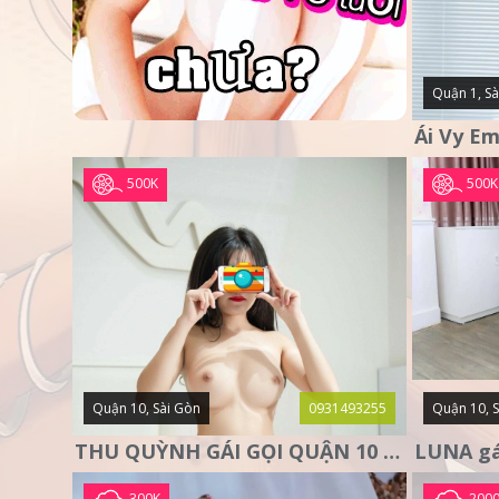
Quận 1, Sà
500K
500K
Quận 10, Sài Gòn
0931493255
Quận 10, 
THU QUỲNH GÁI GỌI QUẬN 10 – MẶT XINH DA TRẮNG – SANG
300K
200