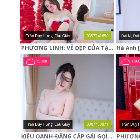
Trần Duy Hưng, Cầu Giấy
0357741650
Đại Ki, Đạ
PHƯƠNG LINH: VẺ ĐẸP CỦA TẠO HÓA, XINH ĐẸP, SEXY, QUYỄN RŨ
1500K
100
Trần Duy Hưng, Cầu Giấy
0387453871
Trần Duy 
KIỀU OANH-ĐẲNG CẤP GÁI GỌI XINH SANG-NGOAN NGOÃN