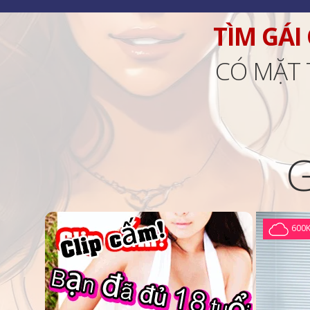
TÌM GÁI
CÓ MẶT 
600