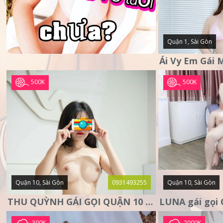
Quận 1, Sài Gòn
500K
500K
Quận 10, Sài Gòn
0931493255
Quận 10, Sài Gòn
THU QUỲNH GÁI GỌI QUẬN 10 – MẶT XINH DA TRẮNG – SANG
300K
2000K