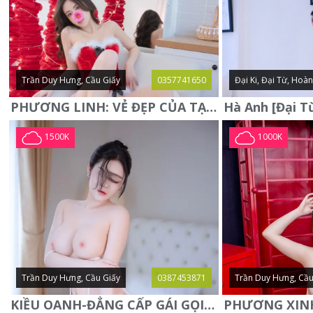
Trần Duy Hưng, Cầu Giấy
0357741650
Đại Ki, Đại Từ, Hoà
PHƯƠNG LINH: VẺ ĐẸP CỦA TẠO HÓA, XINH ĐẸP, SEXY, QUYỄN RŨ
1500K
1000K
Trần Duy Hưng, Cầu Giấy
0387453871
Trần Duy Hưng, Cầu
KIỀU OANH-ĐẲNG CẤP GÁI GỌI XINH SANG-NGOAN NGOÃN