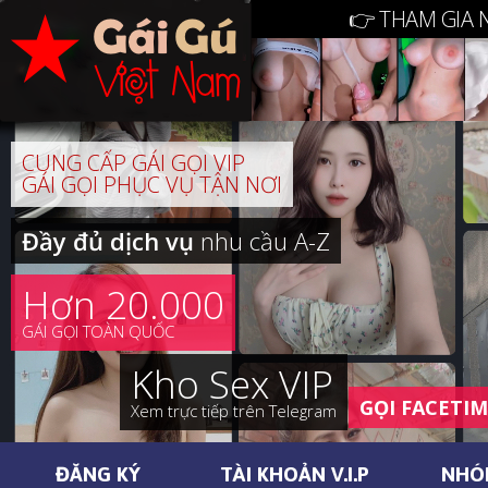
👉 THAM GIA 
CUNG CẤP GÁI GỌI VIP
GÁI GỌI PHỤC VỤ TẬN NƠI
Đầy đủ dịch vụ
nhu cầu A-Z
Hơn 20.000
GÁI GỌI TOÀN QUỐC
Kho Sex VIP
GỌI FACETI
Xem trực tiếp trên Telegram
ĐĂNG KÝ
TÀI KHOẢN V.I.P
NHÓ