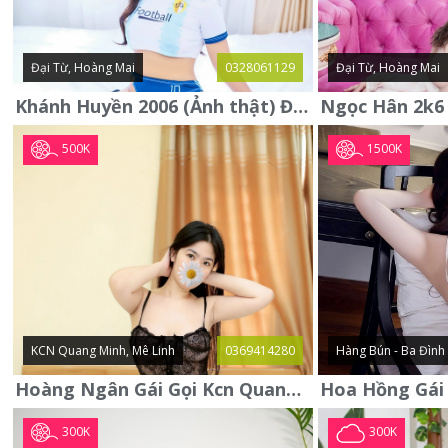
Đại Từ, Hoàng Mai
0328061129
Đại Từ, Hoàng Mai
Khánh Huyền 2006 (Ảnh thật) Đại từ - Hoàng Mai
500K
1500K
KCN Quang Minh, Mê Linh
0369414280
Hàng Bún - Ba Đình
Hoàng Ngân Gái Gọi Kcn Quang Minh - Mê Linh . Hàng Vip Lần Đầu
300K
300K