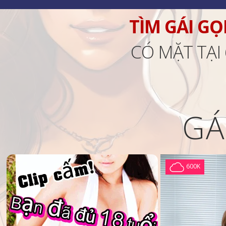
TÌM GÁI GỌ
CÓ MẶT TẠI
GÁ
600K