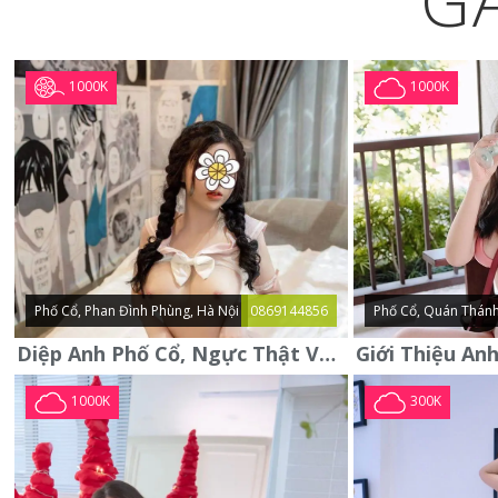
G
1000K
1000K
Phố Cổ, Phan Đình Phùng, Hà Nội
0869144856
Phố Cổ, Quán Thánh
Diệp Anh Phố Cổ, Ngực Thật Vú To Thơm Tho Quyến Rũ
1000K
300K