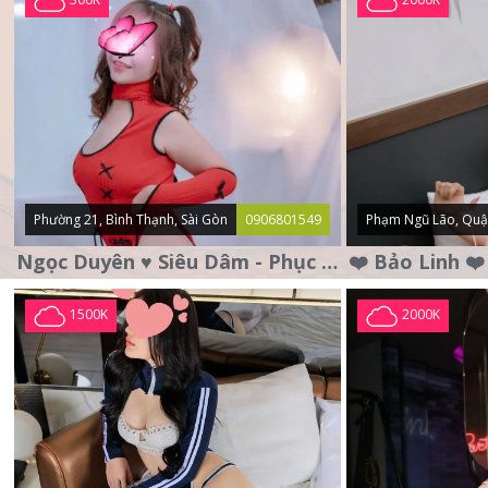
Phường 21, Bình Thạnh, Sài Gòn
0906801549
Phạm Ngũ Lão, Quậ
Ngọc Duyên ♥️ Siêu Dâm - Phục Vụ Tận Tình - Chu Đáo
1500K
2000K