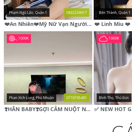
Phạm Ngũ Lão, Quận 1
0832236617
Bến Thành, Quận 1
❤️An Nhiên❤️Mỹ Nữ Vạn Người Mê,Da Trắng, Mặt Xynh, Đẹp Từng
1000K
1000K
Phan Xích Long, Phú Nhuận
0776795491
Bình Thọ, Thủ Đức
❣️HÂN BABY❣️GỢI CẢM NUỘT NÀ DÁNG SON XINH XINH QUYẾN RŨ