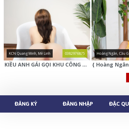
KCN Quang Minh, Mê Linh
0382976875
Hoàng Ngân, Cầu G
KIỀU ANH GÁI GỌI KHU CÔNG NGHIỆP QUANG MINH - MÊ LINH
ĐĂNG KÝ
ĐĂNG NHẬP
ĐẶC QUY