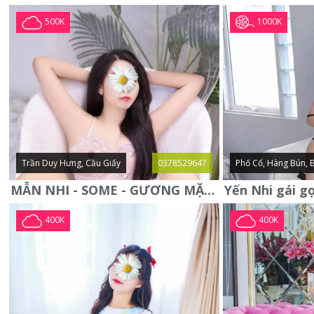
1000K
500K
Trần Duy Hưng, Cầu Giấy
0378529647
Phố Cổ, Hàng Bún, 
MẪN NHI - SOME - GƯƠNG MẶT XINH XẮN -CỰC CHIỀU KHÁCH
400K
400K