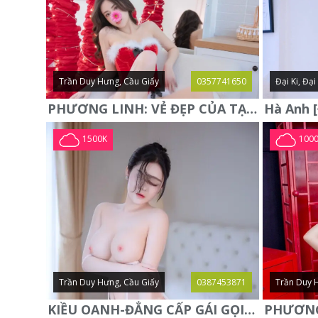
Trần Duy Hưng, Cầu Giấy
0357741650
Đại Ki, Đạ
PHƯƠNG LINH: VẺ ĐẸP CỦA TẠO HÓA, XINH ĐẸP, SEXY, QUYỄN RŨ
1500K
100
Trần Duy Hưng, Cầu Giấy
0387453871
Trần Duy 
KIỀU OANH-ĐẲNG CẤP GÁI GỌI XINH SANG-NGOAN NGOÃN