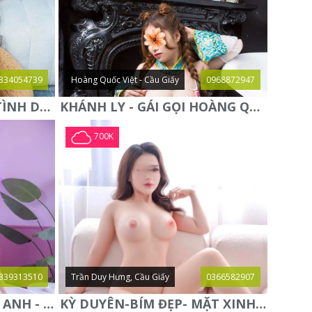
334054739
Hoàng Quốc Việt - Cầu Giấy
0968872947
QUỲNH NGA - ĐAM MÊ TÌNH DỤC - CHUYÊN KHOA KÈN SÁO - ĐIỆN
KHÁNH LY - GÁI GỌI HOÀNG QUỐC VIỆT - DÂM ĐÃNG CHIỀU
700K
339313510
Trần Duy Hưng, Cầu Giấy
0366582907
NGỰC THẬT VÚ TO-LAN ANH - BƯỚM ĐẸP TUYỆT SẮC GIAI
KỲ DUYÊN-BÍM ĐẸP- MẶT XINH- CHIỀU KHÁCH HẾT CỠ