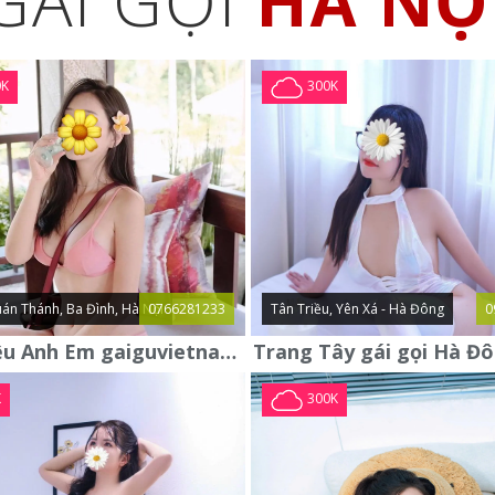
GÁI GỌI
HÀ NỘ
0K
300K
án Thánh, Ba Đình, Hà Nội
0766281233
Tân Triều, Yên Xá - Hà Đông
0
Giới Thiệu Anh Em gaiguvietnam.com Em Gái Gọi Cao Cấp Mới
K
300K