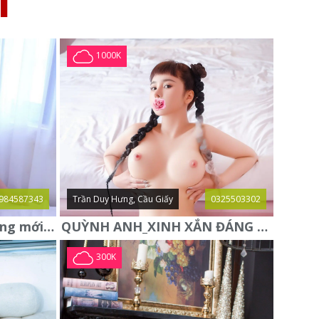
I
1000K
984587343
Trần Duy Hưng, Cầu Giấy
0325503302
Trang Tây gái gọi Hà Đông mới xác thực
QUỲNH ANH_XINH XẮN ĐÁNG YÊU, HÀNG ĐẸP TUYỂN CHỌN
300K