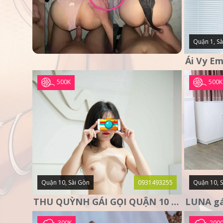
Quận 1, Sà
500K
500K
Quận 10, Sài Gòn
0931493255
Quận 10, 
THU QUỲNH GÁI GỌI QUẬN 10 – MẶT XINH DA TRẮNG – SANG
300K
200