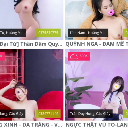
i Từ, Hoàng Mai
0375839775
Lĩnh Nam - Hoàng Mai
0
Hà Anh [Đại Từ] Thần Dâm Quyến Rũ Gợi Cảm - Ngực To Body Mượt
0K
800K
Hưng, Cầu Giấy
0326771146
Trần Duy Hưng, Cầu Giấy
0
PHƯƠNG XINH - DA TRẮNG - VÚ TO - DÁNG ĐẸP - NGON