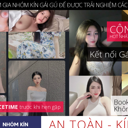
 GIA NHÓM KÍN GÁI GÚ ĐỂ ĐƯỢC TRẢI NGHIỆM CÁC
CỘN
HOT NHẤT
Kết nối G
Book
CETIME
trước khi hẹn gặp
Khôn
AN TOÀN - K
NHÓM KÍN