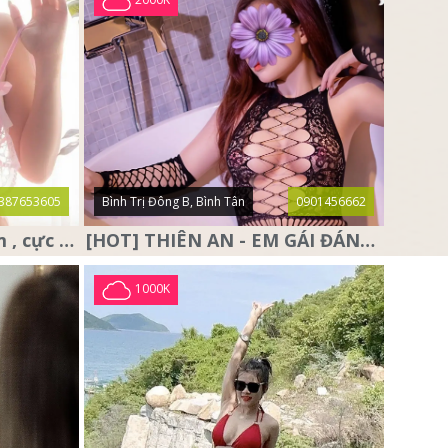
387653605
Bình Trị Đông B, Bình Tân
0901456662
❤️ Anna Baby ❤️ siêu dâm , cực dâm và sở hữu cặp vú đẹp nhức
[HOT] THIÊN AN - EM GÁI ĐÁNG YÊU, DỄ THƯƠNG,RẤT DÂM
1000K