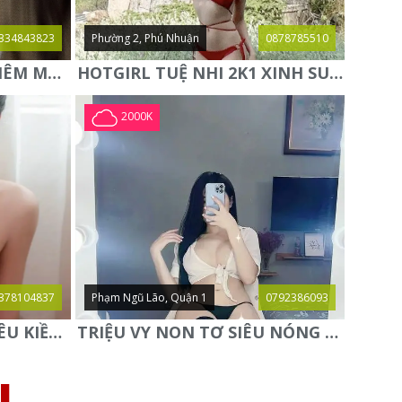
334843823
Phường 2, Phú Nhuận
0878785510
NEW✨MIE✨ HOT GIRL KIÊM MẪU ẢNH HÀNG CỰC NGON LẦN ĐẦU
HOTGIRL TUỆ NHI 2K1 XINH SUGGAR BABY TUYỆT HÀNG MỚI
2000K
378104837
Phạm Ngũ Lão, Quận 1
0792386093
⭐️PHƯƠNG LY BABY⭐️- YÊU KIỀU QUYẾN RŨ - SAY ĐẮM SI MÊ
TRIỆU VY NON TƠ SIÊU NÓNG BỎNG GỢI TÌNH NGỌT NGÀO