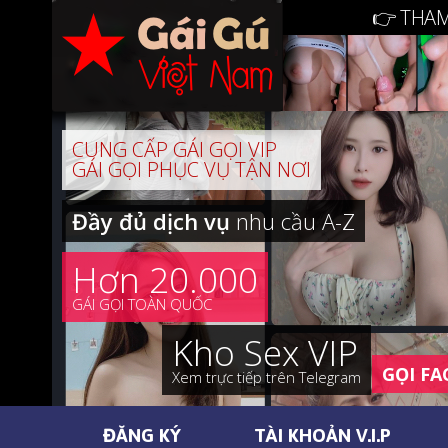
👉 THAM
CUNG CẤP GÁI GỌI VIP
GÁI GỌI PHỤC VỤ TẬN NƠI
Đầy đủ dịch vụ
nhu cầu A-Z
Hơn 20.000
GÁI GỌI TOÀN QUỐC
Kho Sex VIP
GỌI FA
Xem trực tiếp trên Telegram
ĐĂNG KÝ
TÀI KHOẢN V.I.P