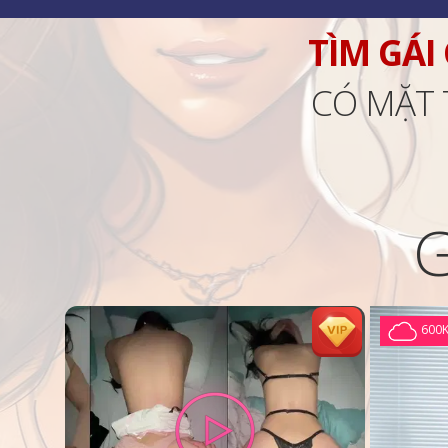
TÌM GÁI
CÓ MẶT 
600