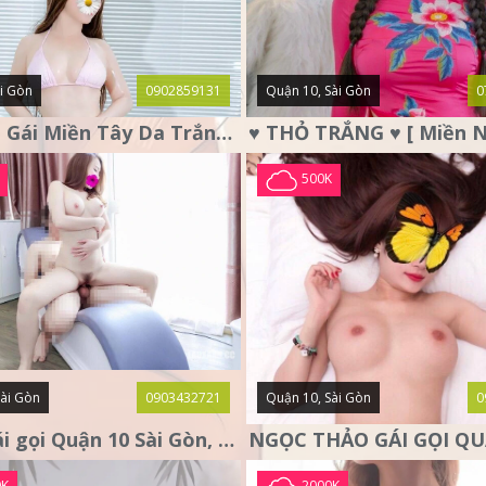
i Gòn
0902859131
Quận 10, Sài Gòn
0
Ái Vy Em Gái Miền Tây Da Trắng, Ngực To Chiều Như Người Yêu
500K
Sài Gòn
0903432721
Quận 10, Sài Gòn
0
LUNA gái gọi Quận 10 Sài Gòn, nàng thơ tình cảm
0K
2000K