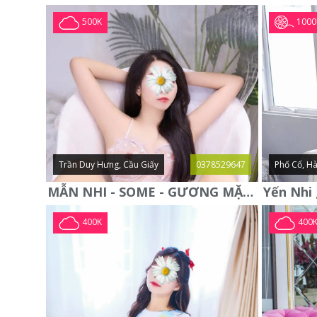
1000
500K
Trần Duy Hưng, Cầu Giấy
0378529647
Phố Cổ, Hà
MẪN NHI - SOME - GƯƠNG MẶT XINH XẮN -CỰC CHIỀU KHÁCH
400K
400