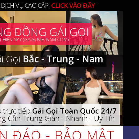
 DỊCH VỤ CAO CẤP.
CLICK VÀO ĐÂY
G ĐỒNG GÁI GỌI
 HIỆN NAY (GAIGUVIETNAM.COM)
ái Gọi
Bắc - Trung - Nam
 trực tiếp
Gái Gọi Toàn Quốc 24/7
g Cần Trung Gian - Nhanh - Uy Tín
ÍN ĐÁO - BẢO MẬT