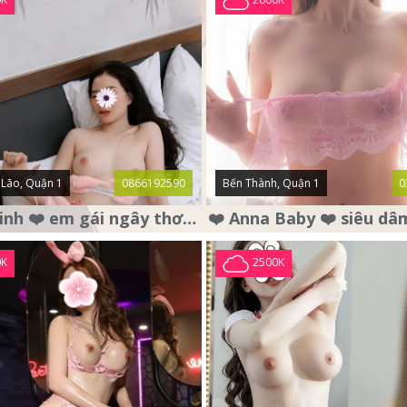
Lão, Quận 1
0866192590
Bến Thành, Quận 1
0
❤️ Bảo Linh ❤️ em gái ngây thơ , mặt nai tơ , chân dài dáng đẹp .
0K
2500K