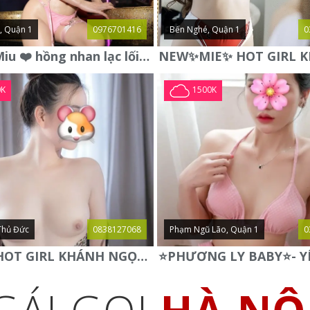
, Quận 1
0976701416
Bến Nghé, Quận 1
0
❤️ Linh Miu ❤️ hồng nhan lạc lối , vẻ đẹp không thể chối từ .
0K
1500K
Thủ Đức
0838127068
Phạm Ngũ Lão, Quận 1
0
✅ NEW HOT GIRL KHÁNH NGỌC ✅ BODY CỰC NGON NÓNG