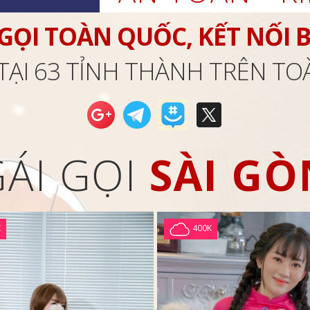
 GỌI TOÀN QUỐC, KẾT NỐI 
TẠI 63 TỈNH THÀNH TRÊN T
GÁI GỌI
SÀI GÒ
K
400K