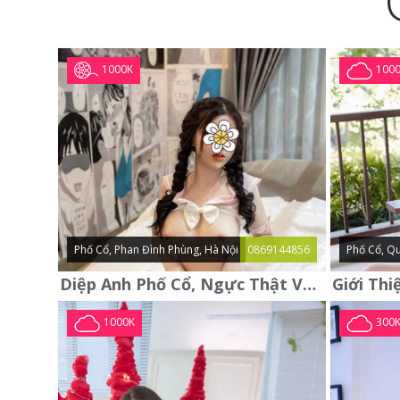
1000K
100
Phố Cổ, Phan Đình Phùng, Hà Nội
0869144856
Phố Cổ, Qu
Diệp Anh Phố Cổ, Ngực Thật Vú To Thơm Tho Quyến Rũ
1000K
300