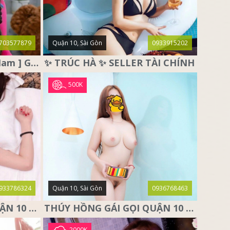
703577879
Quận 10, Sài Gòn
0933915202
♥️ THỎ TRẮNG ♥️ [ Miền Nam ] Gái Gọi Quận 10, Sài Gòn
✨ TRÚC HÀ ✨ SELLER TÀI CHÍNH
500K
933786324
Quận 10, Sài Gòn
0936768463
NGỌC THẢO GÁI GỌI QUẬN 10 SÀI GÒN, DÂM XINH CÁ TÍNH
THÚY HỒNG GÁI GỌI QUẬN 10 – SIÊU PHẨM MÔNG THẦN THÁNH
2000K