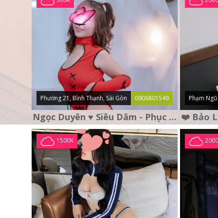
Phường 21, Bình Thạnh, Sài Gòn
0906801549
Phạm Ngũ 
Ngọc Duyên ♥️ Siêu Dâm - Phục Vụ Tận Tình - Chu Đáo
1500K
200