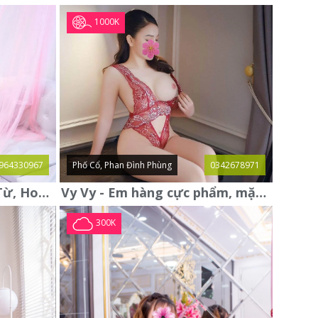
1000K
964330967
Phố Cổ, Phan Đình Phùng
0342678971
Thanh Thủy gái gọi Đại Từ, Hoàng Mai mới xác thực, xinh xuất sắc
Vy Vy - Em hàng cực phẩm, mặt đẹp, vú to, bím khít rịt
300K