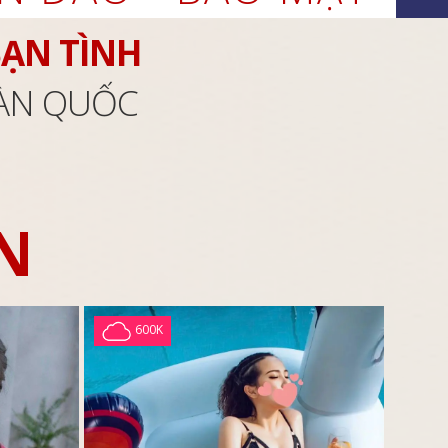
BẠN TÌNH
OÀN QUỐC
N
600K