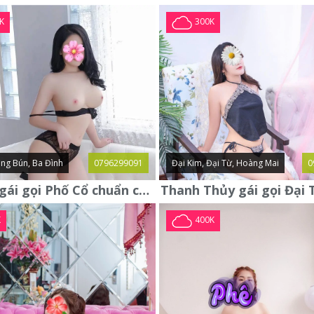
K
300K
ng Bún, Ba Đình
0796299091
Đại Kim, Đại Từ, Hoàng Mai
0
Yến Nhi gái gọi Phố Cổ chuẩn chất ngon ngoan xinh yêu lần đầu lên
K
400K