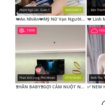
Phạm Ngũ Lão, Quận 1
0832236617
Bến Thành
❤️An Nhiên❤️Mỹ Nữ Vạn Người Mê,Da Trắng, Mặt Xynh, Đẹp Từng
1000K
100
Phan Xích Long, Phú Nhuận
0776795491
Bình Thọ, 
❣️HÂN BABY❣️GỢI CẢM NUỘT NÀ DÁNG SON XINH XINH QUYẾN RŨ