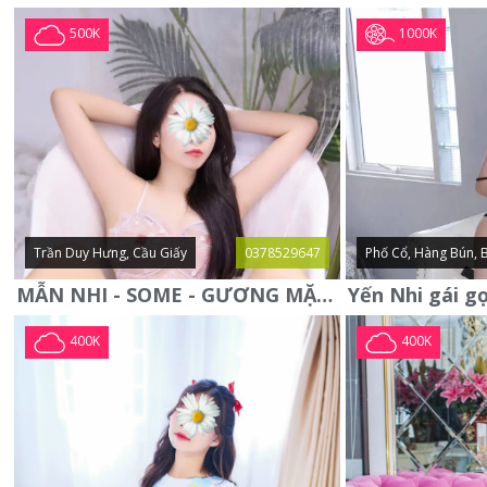
1000K
500K
Trần Duy Hưng, Cầu Giấy
0378529647
Phố Cổ, Hàng Bún, 
MẪN NHI - SOME - GƯƠNG MẶT XINH XẮN -CỰC CHIỀU KHÁCH
400K
400K