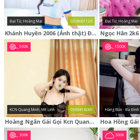
Đại Từ, Hoàng Mai
0328061129
Đại Từ, Hoàng Mai
Khánh Huyền 2006 (Ảnh thật) Đại từ - Hoàng Mai
500K
1500K
KCN Quang Minh, Mê Linh
0369414280
Hàng Bún - Ba Đình
Hoàng Ngân Gái Gọi Kcn Quang Minh - Mê Linh . Hàng Vip Lần Đầu
300K
300K