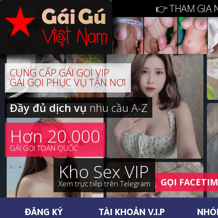
👉 THAM GIA 
CUNG CẤP GÁI GỌI VIP
GÁI GỌI PHỤC VỤ TẬN NƠI
Đầy đủ dịch vụ
nhu cầu A-Z
Hơn 20.000
GÁI GỌI TOÀN QUỐC
Kho Sex VIP
GỌI FACETI
Xem trực tiếp trên Telegram
ĐĂNG KÝ
TÀI KHOẢN V.I.P
NHÓ