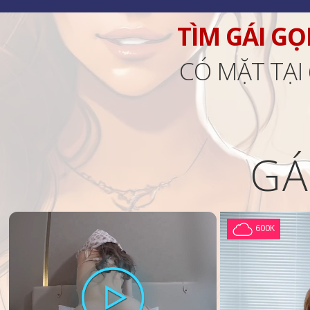
TÌM GÁI GỌ
CÓ MẶT TẠI
GÁ
600K