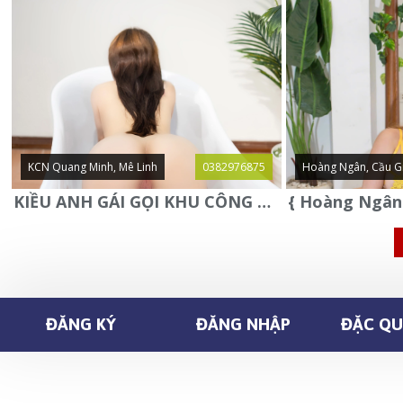
KCN Quang Minh, Mê Linh
0382976875
Hoàng Ngân, Cầu G
KIỀU ANH GÁI GỌI KHU CÔNG NGHIỆP QUANG MINH - MÊ LINH
ĐĂNG KÝ
ĐĂNG NHẬP
ĐẶC QUY