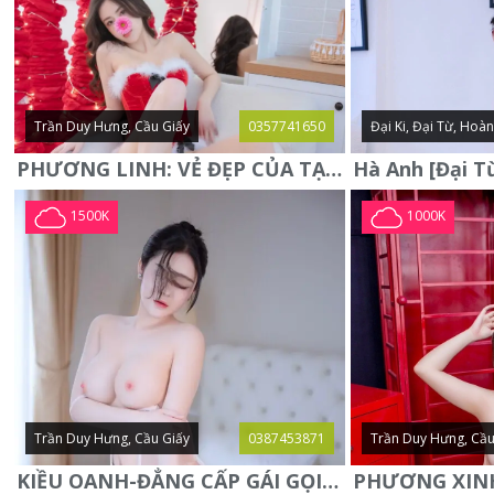
Trần Duy Hưng, Cầu Giấy
0357741650
Đại Ki, Đại Từ, Hoà
PHƯƠNG LINH: VẺ ĐẸP CỦA TẠO HÓA, XINH ĐẸP, SEXY, QUYỄN RŨ
1500K
1000K
Trần Duy Hưng, Cầu Giấy
0387453871
Trần Duy Hưng, Cầu
KIỀU OANH-ĐẲNG CẤP GÁI GỌI XINH SANG-NGOAN NGOÃN