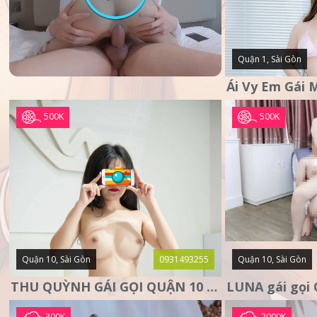
Quận 1, Sài Gòn
500K
500K
Quận 10, Sài Gòn
0931493255
Quận 10, Sài Gòn
THU QUỲNH GÁI GỌI QUẬN 10 – MẶT XINH DA TRẮNG – SANG
300K
2000K