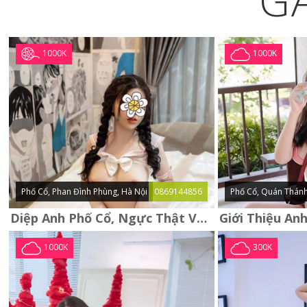
G
1000K
1000K
Phố Cổ, Phan Đình Phùng, Hà Nội
0869144856
Phố Cổ, Quán Thánh
Diệp Anh Phố Cổ, Ngực Thật Vú To Thơm Tho Quyến Rũ
1000K
300K