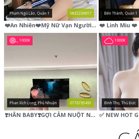
Phạm Ngũ Lão, Quận 1
0832236617
Bến Thành, Quận 1
❤️An Nhiên❤️Mỹ Nữ Vạn Người Mê,Da Trắng, Mặt Xynh, Đẹp Từng
1000K
1000K
Phan Xích Long, Phú Nhuận
0776795491
Bình Thọ, Thủ Đức
❣️HÂN BABY❣️GỢI CẢM NUỘT NÀ DÁNG SON XINH XINH QUYẾN RŨ