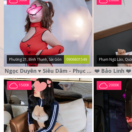
Phường 21, Bình Thạnh, Sài Gòn
0906801549
Phạm Ngũ Lão, Quậ
Ngọc Duyên ♥️ Siêu Dâm - Phục Vụ Tận Tình - Chu Đáo
1500K
2000K