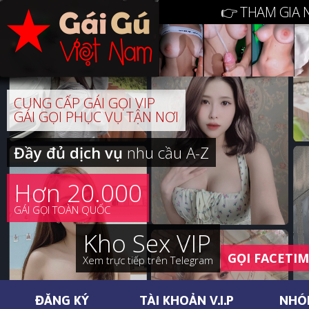
👉 THAM GIA 
CUNG CẤP GÁI GỌI VIP
GÁI GỌI PHỤC VỤ TẬN NƠI
Đầy đủ dịch vụ
nhu cầu A-Z
Hơn 20.000
GÁI GỌI TOÀN QUỐC
Kho Sex VIP
GỌI FACETI
Xem trực tiếp trên Telegram
ĐĂNG KÝ
TÀI KHOẢN V.I.P
NHÓ