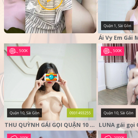
Quận 1, Sài Gòn
500K
500K
Quận 10, Sài Gòn
0931493255
Quận 10, Sài Gòn
THU QUỲNH GÁI GỌI QUẬN 10 – MẶT XINH DA TRẮNG – SANG
300K
2000K