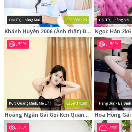
Đại Từ, Hoàng Mai
0328061129
Đại Từ, Hoàng Mai
Khánh Huyền 2006 (Ảnh thật) Đại từ - Hoàng Mai
500K
1500K
KCN Quang Minh, Mê Linh
0369414280
Hàng Bún - Ba Đình
Hoàng Ngân Gái Gọi Kcn Quang Minh - Mê Linh . Hàng Vip Lần Đầu
300K
300K