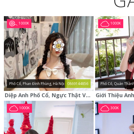
G
1000K
1000K
Phố Cổ, Phan Đình Phùng, Hà Nội
0869144856
Phố Cổ, Quán Thánh
Diệp Anh Phố Cổ, Ngực Thật Vú To Thơm Tho Quyến Rũ
1000K
300K