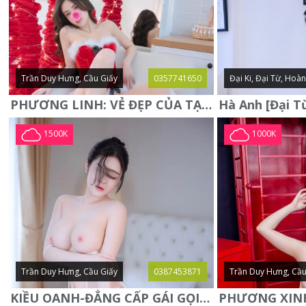
Trần Duy Hưng, Cầu Giấy
0357741650
Đại Ki, Đại Từ, Hoà
PHƯƠNG LINH: VẺ ĐẸP CỦA TẠO HÓA, XINH ĐẸP, SEXY, QUYỄN RŨ
1500K
1000K
Trần Duy Hưng, Cầu Giấy
0387453871
Trần Duy Hưng, Cầu
KIỀU OANH-ĐẲNG CẤP GÁI GỌI XINH SANG-NGOAN NGOÃN