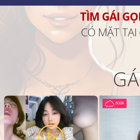
TÌM GÁI GỌ
CÓ MẶT TẠI
GÁ
600K