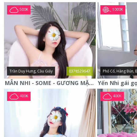
1000K
500K
Trần Duy Hưng, Cầu Giấy
0378529647
Phố Cổ, Hàng Bún, 
MẪN NHI - SOME - GƯƠNG MẶT XINH XẮN -CỰC CHIỀU KHÁCH
400K
400K