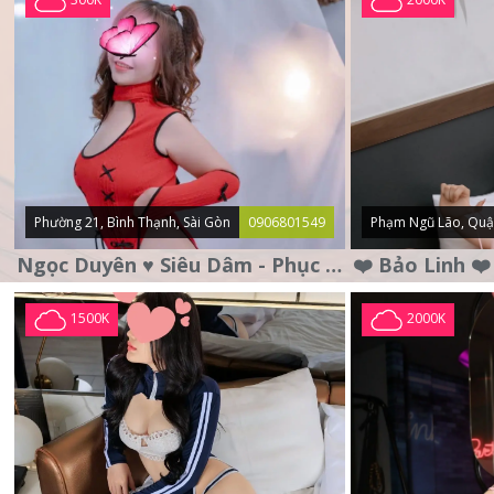
Phường 21, Bình Thạnh, Sài Gòn
0906801549
Phạm Ngũ Lão, Quậ
Ngọc Duyên ♥️ Siêu Dâm - Phục Vụ Tận Tình - Chu Đáo
1500K
2000K