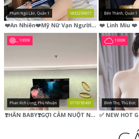
Phạm Ngũ Lão, Quận 1
0832236617
Bến Thành, Quận 1
❤️An Nhiên❤️Mỹ Nữ Vạn Người Mê,Da Trắng, Mặt Xynh, Đẹp Từng
1000K
1000K
Phan Xích Long, Phú Nhuận
0776795491
Bình Thọ, Thủ Đức
❣️HÂN BABY❣️GỢI CẢM NUỘT NÀ DÁNG SON XINH XINH QUYẾN RŨ