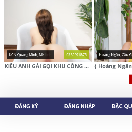
KCN Quang Minh, Mê Linh
0382976875
Hoàng Ngân, Cầu G
KIỀU ANH GÁI GỌI KHU CÔNG NGHIỆP QUANG MINH - MÊ LINH
ĐĂNG KÝ
ĐĂNG NHẬP
ĐẶC QUY