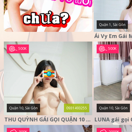
Quận 1, Sài Gòn
500K
500K
Quận 10, Sài Gòn
0931493255
Quận 10, Sài Gòn
THU QUỲNH GÁI GỌI QUẬN 10 – MẶT XINH DA TRẮNG – SANG
300K
2000K