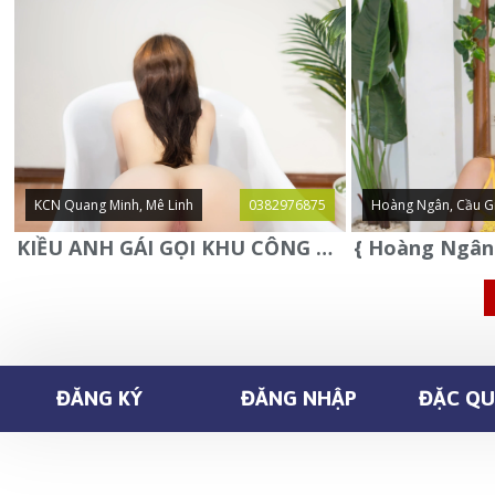
KCN Quang Minh, Mê Linh
0382976875
Hoàng Ngân, Cầu G
KIỀU ANH GÁI GỌI KHU CÔNG NGHIỆP QUANG MINH - MÊ LINH
ĐĂNG KÝ
ĐĂNG NHẬP
ĐẶC QUY