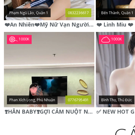
Phạm Ngũ Lão, Quận 1
0832236617
Bến Thành, Quận 1
❤️An Nhiên❤️Mỹ Nữ Vạn Người Mê,Da Trắng, Mặt Xynh, Đẹp Từng
1000K
1000K
Phan Xích Long, Phú Nhuận
0776795491
Bình Thọ, Thủ Đức
❣️HÂN BABY❣️GỢI CẢM NUỘT NÀ DÁNG SON XINH XINH QUYẾN RŨ