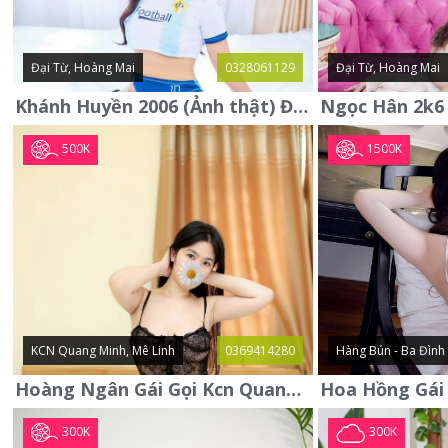
Đại Từ, Hoàng Mai
0328061129
Đại Từ, Hoàng Mai
Khánh Huyền 2006 (Ảnh thật) Đại từ - Hoàng Mai
500K
1500K
KCN Quang Minh, Mê Linh
0369414280
Hàng Bún - Ba Đình
Hoàng Ngân Gái Gọi Kcn Quang Minh - Mê Linh . Hàng Vip Lần Đầu
300K
300K