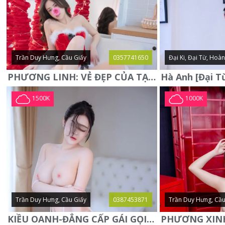
Trần Duy Hưng, Cầu Giấy
0357741650
Đại Ki, Đại Từ, Hoà
PHƯƠNG LINH: VẺ ĐẸP CỦA TẠO HÓA, XINH ĐẸP, SEXY, QUYỄN RŨ
1500K
1000K
Trần Duy Hưng, Cầu Giấy
0387453871
Trần Duy Hưng, Cầu
KIỀU OANH-ĐẲNG CẤP GÁI GỌI XINH SANG-NGOAN NGOÃN