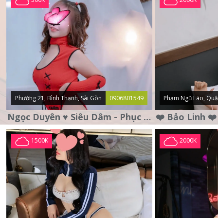
Phường 21, Bình Thạnh, Sài Gòn
0906801549
Phạm Ngũ Lão, Quậ
Ngọc Duyên ♥️ Siêu Dâm - Phục Vụ Tận Tình - Chu Đáo
1500K
2000K