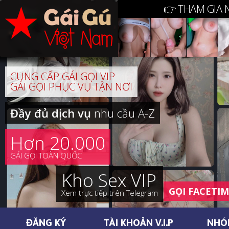
👉 THAM GIA 
CUNG CẤP GÁI GỌI VIP
GÁI GỌI PHỤC VỤ TẬN NƠI
Đầy đủ dịch vụ
nhu cầu A-Z
Hơn 20.000
GÁI GỌI TOÀN QUỐC
Kho Sex VIP
GỌI FACETI
Xem trực tiếp trên Telegram
ĐĂNG KÝ
TÀI KHOẢN V.I.P
NHÓ