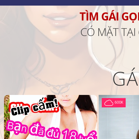
TÌM GÁI GỌ
CÓ MẶT TẠI
GÁ
600K