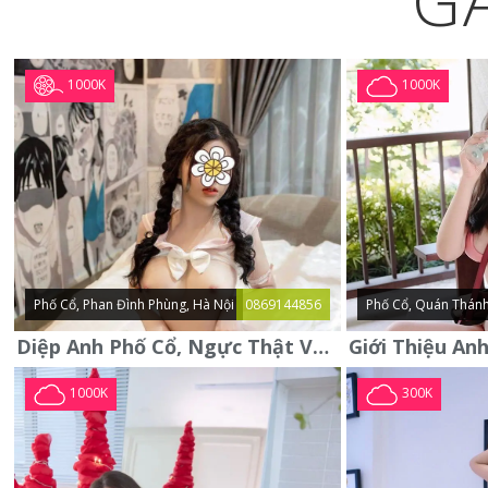
G
1000K
1000K
Phố Cổ, Phan Đình Phùng, Hà Nội
0869144856
Phố Cổ, Quán Thánh
Diệp Anh Phố Cổ, Ngực Thật Vú To Thơm Tho Quyến Rũ
1000K
300K