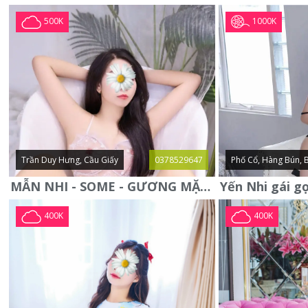
1000K
500K
Trần Duy Hưng, Cầu Giấy
0378529647
Phố Cổ, Hàng Bún, 
MẪN NHI - SOME - GƯƠNG MẶT XINH XẮN -CỰC CHIỀU KHÁCH
400K
400K