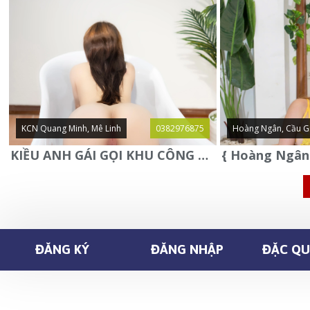
KCN Quang Minh, Mê Linh
0382976875
Hoàng Ngân, Cầu G
KIỀU ANH GÁI GỌI KHU CÔNG NGHIỆP QUANG MINH - MÊ LINH
ĐĂNG KÝ
ĐĂNG NHẬP
ĐẶC QUY