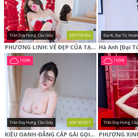
Trần Duy Hưng, Cầu Giấy
0357741650
Đại Ki, Đại Từ, Hoà
PHƯƠNG LINH: VẺ ĐẸP CỦA TẠO HÓA, XINH ĐẸP, SEXY, QUYỄN RŨ
1500K
1000K
Trần Duy Hưng, Cầu Giấy
0387453871
Trần Duy Hưng, Cầu
KIỀU OANH-ĐẲNG CẤP GÁI GỌI XINH SANG-NGOAN NGOÃN