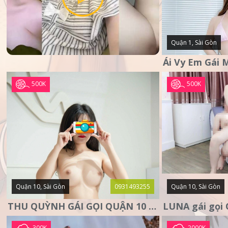
Quận 1, Sài Gòn
500K
500K
Quận 10, Sài Gòn
0931493255
Quận 10, Sài Gòn
THU QUỲNH GÁI GỌI QUẬN 10 – MẶT XINH DA TRẮNG – SANG
300K
2000K