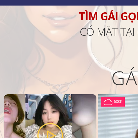
TÌM GÁI GỌ
CÓ MẶT TẠI
GÁ
600K