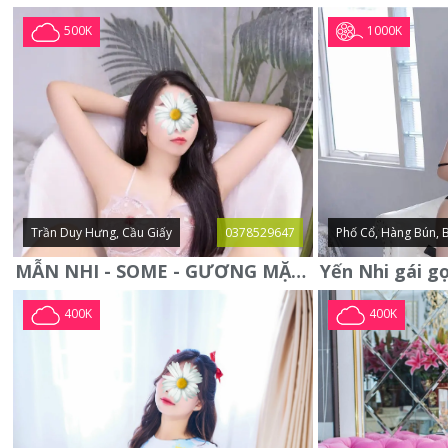
1000K
500K
Trần Duy Hưng, Cầu Giấy
0378529647
Phố Cổ, Hàng Bún, 
MẪN NHI - SOME - GƯƠNG MẶT XINH XẮN -CỰC CHIỀU KHÁCH
400K
400K