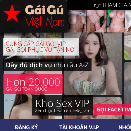
👉 THAM GIA 
CUNG CẤP GÁI GỌI VIP
GÁI GỌI PHỤC VỤ TẬN NƠI
Đầy đủ dịch vụ
nhu cầu A-Z
Hơn 20.000
GÁI GỌI TOÀN QUỐC
Kho Sex VIP
GỌI FACETI
Xem trực tiếp trên Telegram
ĐĂNG KÝ
TÀI KHOẢN V.I.P
NHÓ