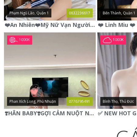
Phạm Ngũ Lão, Quận 1
0832236617
Bến Thành, Quận 1
❤️An Nhiên❤️Mỹ Nữ Vạn Người Mê,Da Trắng, Mặt Xynh, Đẹp Từng
1000K
1000K
Phan Xích Long, Phú Nhuận
0776795491
Bình Thọ, Thủ Đức
❣️HÂN BABY❣️GỢI CẢM NUỘT NÀ DÁNG SON XINH XINH QUYẾN RŨ