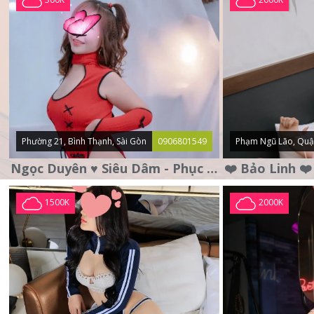
Phường 21, Bình Thạnh, Sài Gòn
0906801549
Phạm Ngũ Lão, Quậ
Ngọc Duyên ♥️ Siêu Dâm - Phục Vụ Tận Tình - Chu Đáo
1500K
2000K