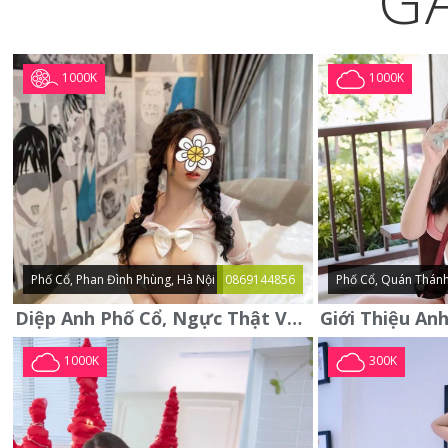
G
1000K
1000K
Phố Cổ, Phan Đình Phùng, Hà Nội
0869144856
Phố Cổ, Quán Thánh
Diệp Anh Phố Cổ, Ngực Thật Vú To Thơm Tho Quyến Rũ
1000K
300K