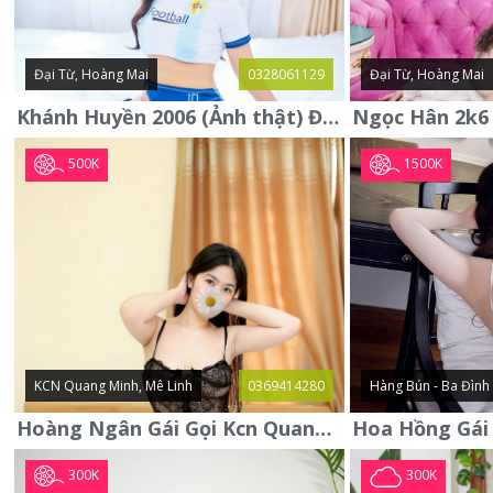
Đại Từ, Hoàng Mai
0328061129
Đại Từ, Hoàng Mai
Khánh Huyền 2006 (Ảnh thật) Đại từ - Hoàng Mai
500K
1500K
KCN Quang Minh, Mê Linh
0369414280
Hàng Bún - Ba Đình
Hoàng Ngân Gái Gọi Kcn Quang Minh - Mê Linh . Hàng Vip Lần Đầu
300K
300K