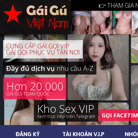
👉 THAM GIA 
CUNG CẤP GÁI GỌI VIP
GÁI GỌI PHỤC VỤ TẬN NƠI
Đầy đủ dịch vụ
nhu cầu A-Z
Hơn 20.000
GÁI GỌI TOÀN QUỐC
Kho Sex VIP
GỌI FACETI
Xem trực tiếp trên Telegram
ĐĂNG KÝ
TÀI KHOẢN V.I.P
NHÓ