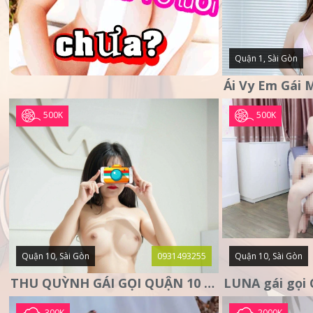
Quận 1, Sài Gòn
500K
500K
Quận 10, Sài Gòn
0931493255
Quận 10, Sài Gòn
THU QUỲNH GÁI GỌI QUẬN 10 – MẶT XINH DA TRẮNG – SANG
300K
2000K