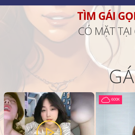
TÌM GÁI GỌ
CÓ MẶT TẠI
GÁ
600K