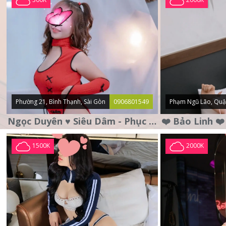
Phường 21, Bình Thạnh, Sài Gòn
0906801549
Phạm Ngũ Lão, Quậ
Ngọc Duyên ♥️ Siêu Dâm - Phục Vụ Tận Tình - Chu Đáo
1500K
2000K