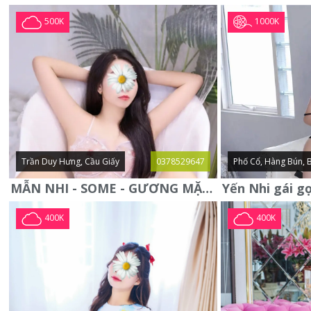
1000K
500K
Trần Duy Hưng, Cầu Giấy
0378529647
Phố Cổ, Hàng Bún, 
MẪN NHI - SOME - GƯƠNG MẶT XINH XẮN -CỰC CHIỀU KHÁCH
400K
400K