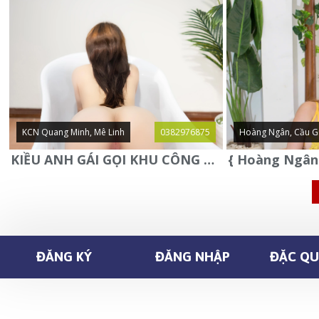
KCN Quang Minh, Mê Linh
0382976875
Hoàng Ngân, Cầu G
KIỀU ANH GÁI GỌI KHU CÔNG NGHIỆP QUANG MINH - MÊ LINH
ĐĂNG KÝ
ĐĂNG NHẬP
ĐẶC QUY