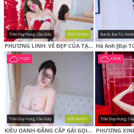
Trần Duy Hưng, Cầu Giấy
0357741650
Đại Ki, Đại Từ, Hoà
PHƯƠNG LINH: VẺ ĐẸP CỦA TẠO HÓA, XINH ĐẸP, SEXY, QUYỄN RŨ
1500K
1000K
Trần Duy Hưng, Cầu Giấy
0387453871
Trần Duy Hưng, Cầu
KIỀU OANH-ĐẲNG CẤP GÁI GỌI XINH SANG-NGOAN NGOÃN