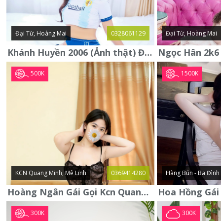
Đại Từ, Hoàng Mai
0328061129
Đại Từ, Hoàng Mai
Khánh Huyền 2006 (Ảnh thật) Đại từ - Hoàng Mai
500K
1500K
KCN Quang Minh, Mê Linh
0369414280
Hàng Bún - Ba Đình
Hoàng Ngân Gái Gọi Kcn Quang Minh - Mê Linh . Hàng Vip Lần Đầu
300K
300K