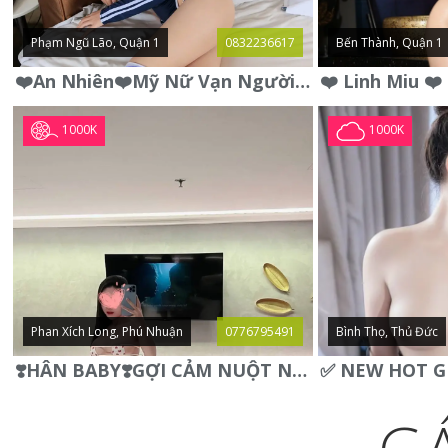
Phạm Ngũ Lão, Quận 1
0832236617
Bến Thành, Quận 1
❤️An Nhiên❤️Mỹ Nữ Vạn Người Mê,Da Trắng, Mặt Xynh, Đẹp Từng
1000K
1000K
Phan Xích Long, Phú Nhuận
0776795491
Bình Thọ, Thủ Đức
❣️HÂN BABY❣️GỢI CẢM NUỘT NÀ DÁNG SON XINH XINH QUYẾN RŨ