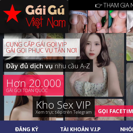
👉 THAM GIA 
CUNG CẤP GÁI GỌI VIP
GÁI GỌI PHỤC VỤ TẬN NƠI
Đầy đủ dịch vụ
nhu cầu A-Z
Hơn 20.000
GÁI GỌI TOÀN QUỐC
Kho Sex VIP
GỌI FACETI
Xem trực tiếp trên Telegram
ĐĂNG KÝ
TÀI KHOẢN V.I.P
NHÓ