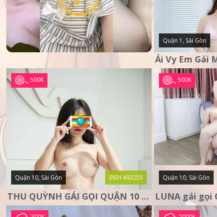
Quận 1, Sài Gòn
500K
500K
Quận 10, Sài Gòn
0931493255
Quận 10, Sài Gòn
THU QUỲNH GÁI GỌI QUẬN 10 – MẶT XINH DA TRẮNG – SANG
300K
2000K