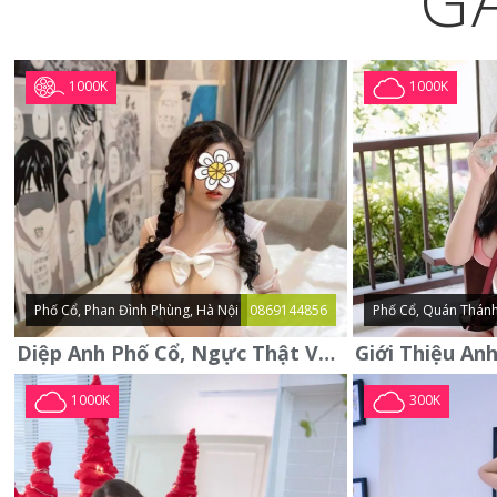
G
1000K
1000K
Phố Cổ, Phan Đình Phùng, Hà Nội
0869144856
Phố Cổ, Quán Thánh
Diệp Anh Phố Cổ, Ngực Thật Vú To Thơm Tho Quyến Rũ
1000K
300K