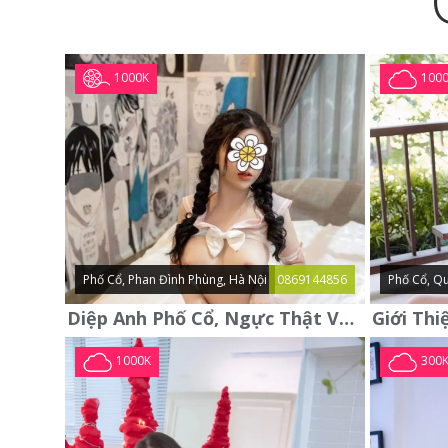
1000K
100
Phố Cổ, Phan Đình Phùng, Hà Nội
0869144856
Phố Cổ, Qu
Diệp Anh Phố Cổ, Ngực Thật Vú To Thơm Tho Quyến Rũ
1000K
300