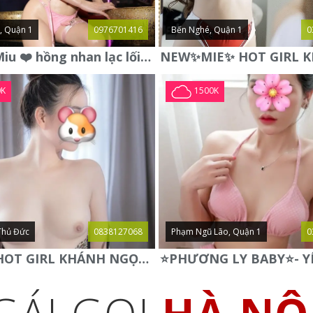
, Quận 1
0976701416
Bến Nghé, Quận 1
0
❤️ Linh Miu ❤️ hồng nhan lạc lối , vẻ đẹp không thể chối từ .
0K
1500K
Thủ Đức
0838127068
Phạm Ngũ Lão, Quận 1
0
✅ NEW HOT GIRL KHÁNH NGỌC ✅ BODY CỰC NGON NÓNG