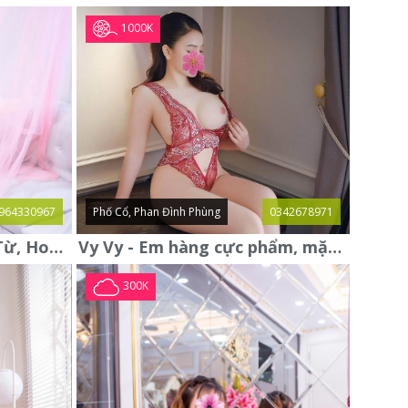
1000K
964330967
Phố Cổ, Phan Đình Phùng
0342678971
Thanh Thủy gái gọi Đại Từ, Hoàng Mai mới xác thực, xinh xuất sắc
Vy Vy - Em hàng cực phẩm, mặt đẹp, vú to, bím khít rịt
300K