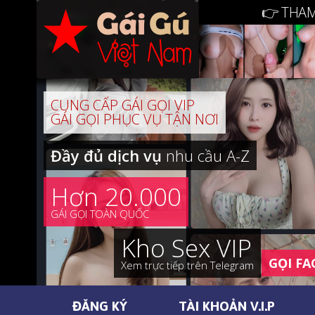
👉 THAM
CUNG CẤP GÁI GỌI VIP
GÁI GỌI PHỤC VỤ TẬN NƠI
Đầy đủ dịch vụ
nhu cầu A-Z
Hơn 20.000
GÁI GỌI TOÀN QUỐC
Kho Sex VIP
GỌI FA
Xem trực tiếp trên Telegram
ĐĂNG KÝ
TÀI KHOẢN V.I.P