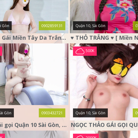
i Gòn
0902859131
Quận 10, Sài Gòn
0
Ái Vy Em Gái Miền Tây Da Trắng, Ngực To Chiều Như Người Yêu
500K
Sài Gòn
0903432721
Quận 10, Sài Gòn
0
LUNA gái gọi Quận 10 Sài Gòn, nàng thơ tình cảm
0K
2000K