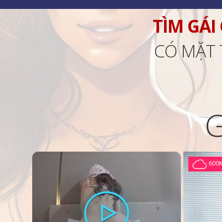
TÌM GÁI
CÓ MẶT 
600