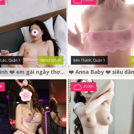
Lão, Quận 1
0866192590
Bến Thành, Quận 1
0
❤️ Bảo Linh ❤️ em gái ngây thơ , mặt nai tơ , chân dài dáng đẹp .
0K
2500K