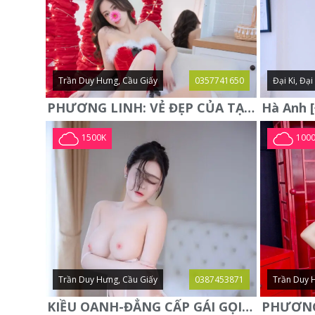
Trần Duy Hưng, Cầu Giấy
0357741650
Đại Ki, Đạ
PHƯƠNG LINH: VẺ ĐẸP CỦA TẠO HÓA, XINH ĐẸP, SEXY, QUYỄN RŨ
1500K
100
Trần Duy Hưng, Cầu Giấy
0387453871
Trần Duy 
KIỀU OANH-ĐẲNG CẤP GÁI GỌI XINH SANG-NGOAN NGOÃN