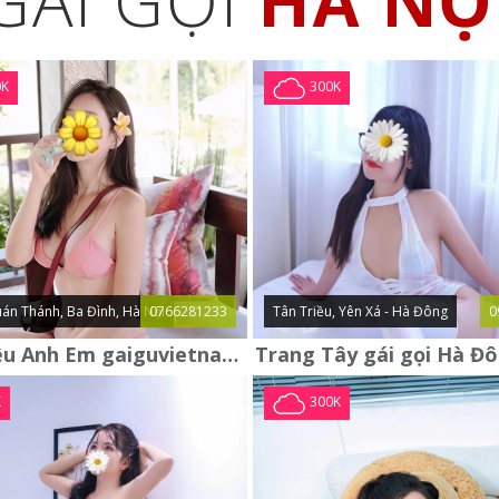
GÁI GỌI
HÀ NỘ
0K
300K
án Thánh, Ba Đình, Hà Nội
0766281233
Tân Triều, Yên Xá - Hà Đông
0
Giới Thiệu Anh Em gaiguvietnam.com Em Gái Gọi Cao Cấp Mới
K
300K