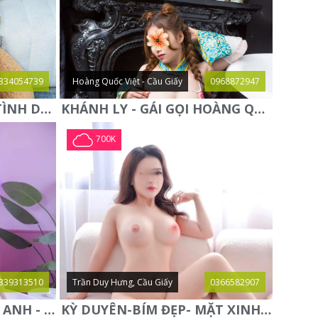
334054739
Hoàng Quốc Việt - Cầu Giấy
0968872947
QUỲNH NGA - ĐAM MÊ TÌNH DỤC - CHUYÊN KHOA KÈN SÁO - ĐIỆN
KHÁNH LY - GÁI GỌI HOÀNG QUỐC VIỆT - DÂM ĐÃNG CHIỀU
700K
339313510
Trần Duy Hưng, Cầu Giấy
0366582907
NGỰC THẬT VÚ TO-LAN ANH - BƯỚM ĐẸP TUYỆT SẮC GIAI
KỲ DUYÊN-BÍM ĐẸP- MẶT XINH- CHIỀU KHÁCH HẾT CỠ