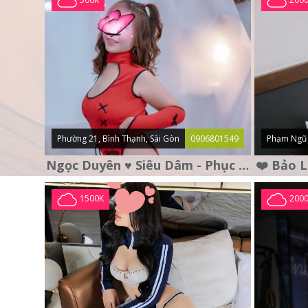
Phường 21, Bình Thạnh, Sài Gòn
0906801549
Phạm Ngũ 
Ngọc Duyên ♥️ Siêu Dâm - Phục Vụ Tận Tình - Chu Đáo
1500K
200