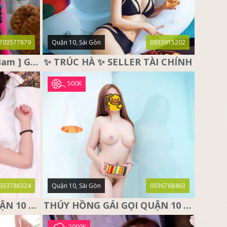
703577879
Quận 10, Sài Gòn
0933915202
♥️ THỎ TRẮNG ♥️ [ Miền Nam ] Gái Gọi Quận 10, Sài Gòn
✨ TRÚC HÀ ✨ SELLER TÀI CHÍNH
500K
933786324
Quận 10, Sài Gòn
0936768463
NGỌC THẢO GÁI GỌI QUẬN 10 SÀI GÒN, DÂM XINH CÁ TÍNH
THÚY HỒNG GÁI GỌI QUẬN 10 – SIÊU PHẨM MÔNG THẦN THÁNH
2000K