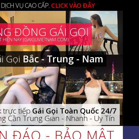
 DỊCH VỤ CAO CẤP.
CLICK VÀO ĐÂY
G ĐỒNG GÁI GỌI
 HIỆN NAY (GAIGUVIETNAM.COM)
ái Gọi
Bắc - Trung - Nam
 trực tiếp
Gái Gọi Toàn Quốc 24/7
g Cần Trung Gian - Nhanh - Uy Tín
ÍN ĐÁO - BẢO MẬT