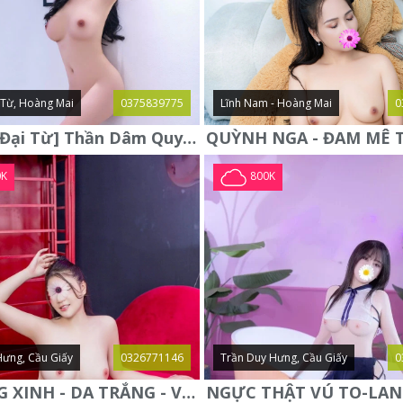
i Từ, Hoàng Mai
0375839775
Lĩnh Nam - Hoàng Mai
0
Hà Anh [Đại Từ] Thần Dâm Quyến Rũ Gợi Cảm - Ngực To Body Mượt
0K
800K
Hưng, Cầu Giấy
0326771146
Trần Duy Hưng, Cầu Giấy
0
PHƯƠNG XINH - DA TRẮNG - VÚ TO - DÁNG ĐẸP - NGON