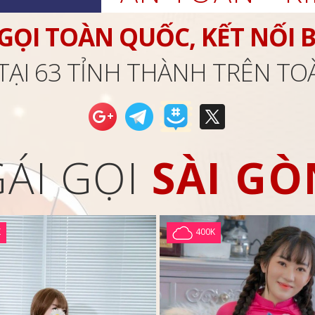
 GỌI TOÀN QUỐC, KẾT NỐI 
TẠI 63 TỈNH THÀNH TRÊN T
GÁI GỌI
SÀI GÒ
K
400K