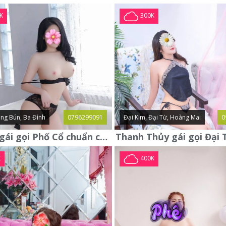
K
300K
ng Bún, Ba Đình
0796299091
Đại Kim, Đại Từ, Hoàng Mai
0
Yến Nhi gái gọi Phố Cổ chuẩn chất ngon ngoan xinh yêu lần đầu lên
K
400K