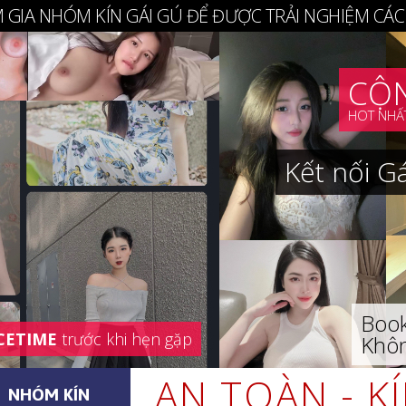
 GIA NHÓM KÍN GÁI GÚ ĐỂ ĐƯỢC TRẢI NGHIỆM CÁC
CỘN
HOT NHẤT
Kết nối G
Book
CETIME
trước khi hẹn gặp
Khôn
AN TOÀN - K
NHÓM KÍN