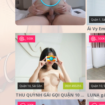
Quận 1, Sà
500K
500K
Quận 10, Sài Gòn
0931493255
Quận 10, 
THU QUỲNH GÁI GỌI QUẬN 10 – MẶT XINH DA TRẮNG – SANG
300K
200