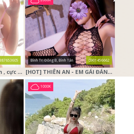
387653605
Bình Trị Đông B, Bình Tân
0901456662
❤️ Anna Baby ❤️ siêu dâm , cực dâm và sở hữu cặp vú đẹp nhức
[HOT] THIÊN AN - EM GÁI ĐÁNG YÊU, DỄ THƯƠNG,RẤT DÂM
1000K