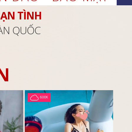
BẠN TÌNH
OÀN QUỐC
N
600K