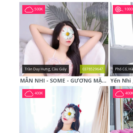
1000
500K
Trần Duy Hưng, Cầu Giấy
0378529647
Phố Cổ, Hà
MẪN NHI - SOME - GƯƠNG MẶT XINH XẮN -CỰC CHIỀU KHÁCH
400K
400