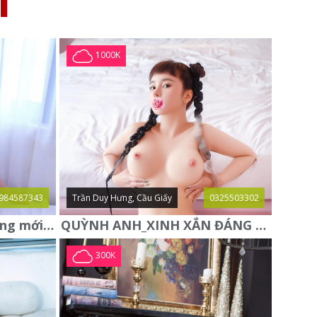
I
1000K
984587343
Trần Duy Hưng, Cầu Giấy
0325503302
Trang Tây gái gọi Hà Đông mới xác thực
QUỲNH ANH_XINH XẮN ĐÁNG YÊU, HÀNG ĐẸP TUYỂN CHỌN
300K