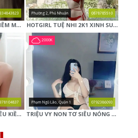
334843823
Phường 2, Phú Nhuận
0878785510
NEW✨MIE✨ HOT GIRL KIÊM MẪU ẢNH HÀNG CỰC NGON LẦN ĐẦU
HOTGIRL TUỆ NHI 2K1 XINH SUGGAR BABY TUYỆT HÀNG MỚI
2000K
378104837
Phạm Ngũ Lão, Quận 1
0792386093
⭐️PHƯƠNG LY BABY⭐️- YÊU KIỀU QUYẾN RŨ - SAY ĐẮM SI MÊ
TRIỆU VY NON TƠ SIÊU NÓNG BỎNG GỢI TÌNH NGỌT NGÀO