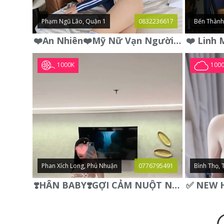
Phạm Ngũ Lão, Quận 1
0832236617
Bến Thành
❤️An Nhiên❤️Mỹ Nữ Vạn Người Mê,Da Trắng, Mặt Xynh, Đẹp Từng
1000K
100
Phan Xích Long, Phú Nhuận
0776795491
Bình Thọ, 
❣️HÂN BABY❣️GỢI CẢM NUỘT NÀ DÁNG SON XINH XINH QUYẾN RŨ