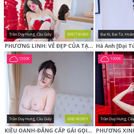
Trần Duy Hưng, Cầu Giấy
0357741650
Đại Ki, Đại Từ, Hoà
PHƯƠNG LINH: VẺ ĐẸP CỦA TẠO HÓA, XINH ĐẸP, SEXY, QUYỄN RŨ
1500K
1000K
Trần Duy Hưng, Cầu Giấy
0387453871
Trần Duy Hưng, Cầu
KIỀU OANH-ĐẲNG CẤP GÁI GỌI XINH SANG-NGOAN NGOÃN