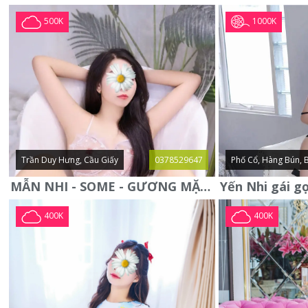
1000K
500K
Trần Duy Hưng, Cầu Giấy
0378529647
Phố Cổ, Hàng Bún, 
MẪN NHI - SOME - GƯƠNG MẶT XINH XẮN -CỰC CHIỀU KHÁCH
400K
400K