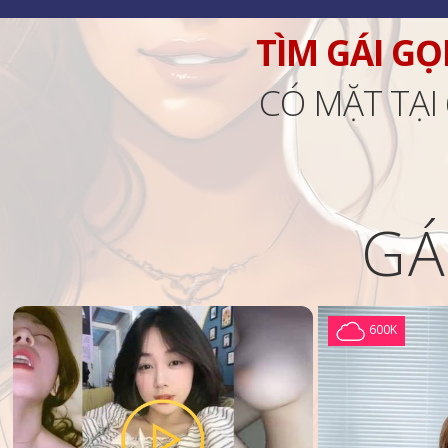
TÌM GÁI GỌ
CÓ MẶT TẠI
GÁ
600K