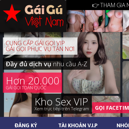
👉 THAM GIA 
CUNG CẤP GÁI GỌI VIP
GÁI GỌI PHỤC VỤ TẬN NƠI
Đầy đủ dịch vụ
nhu cầu A-Z
Hơn 20.000
GÁI GỌI TOÀN QUỐC
Kho Sex VIP
GỌI FACETI
Xem trực tiếp trên Telegram
ĐĂNG KÝ
TÀI KHOẢN V.I.P
NHÓ