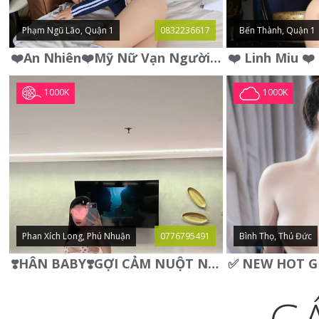
Phạm Ngũ Lão, Quận 1
0832236617
Bến Thành, Quận 1
❤️An Nhiên❤️Mỹ Nữ Vạn Người Mê,Da Trắng, Mặt Xynh, Đẹp Từng
1000K
1000K
Phan Xích Long, Phú Nhuận
0776795491
Bình Thọ, Thủ Đức
❣️HÂN BABY❣️GỢI CẢM NUỘT NÀ DÁNG SON XINH XINH QUYẾN RŨ