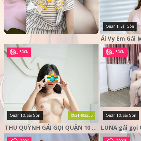
Quận 1, Sài Gòn
500K
500K
Quận 10, Sài Gòn
0931493255
Quận 10, Sài Gòn
THU QUỲNH GÁI GỌI QUẬN 10 – MẶT XINH DA TRẮNG – SANG
300K
2000K