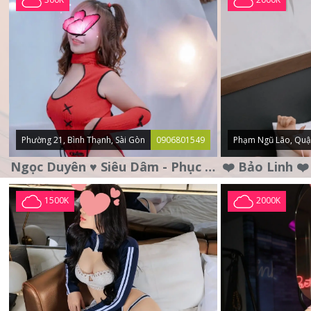
Phường 21, Bình Thạnh, Sài Gòn
0906801549
Phạm Ngũ Lão, Quậ
Ngọc Duyên ♥️ Siêu Dâm - Phục Vụ Tận Tình - Chu Đáo
1500K
2000K