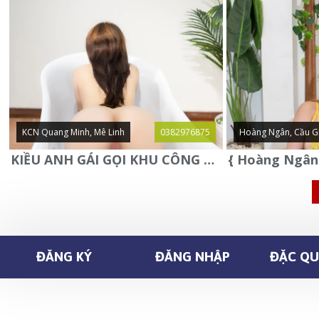
KCN Quang Minh, Mê Linh
0382976875
Hoàng Ngân, Cầu G
KIỀU ANH GÁI GỌI KHU CÔNG NGHIỆP QUANG MINH - MÊ LINH
ĐĂNG KÝ
ĐĂNG NHẬP
ĐẶC QUY