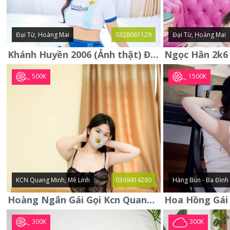
Đại Từ, Hoàng Mai
0328061129
Đại Từ, Hoàng Mai
Khánh Huyền 2006 (Ảnh thật) Đại từ - Hoàng Mai
500K
1500K
KCN Quang Minh, Mê Linh
0369414280
Hàng Bún - Ba Đình
Hoàng Ngân Gái Gọi Kcn Quang Minh - Mê Linh . Hàng Vip Lần Đầu
300K
300K