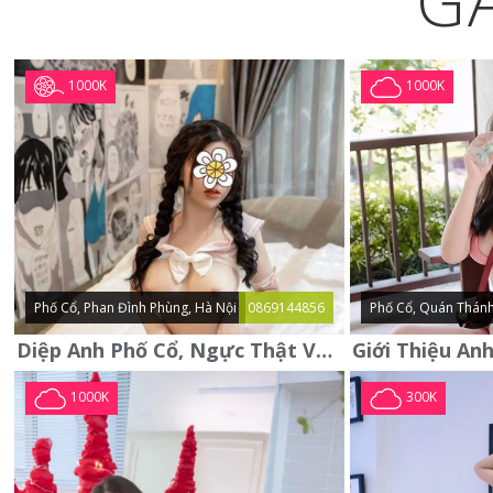
G
1000K
1000K
Phố Cổ, Phan Đình Phùng, Hà Nội
0869144856
Phố Cổ, Quán Thánh
Diệp Anh Phố Cổ, Ngực Thật Vú To Thơm Tho Quyến Rũ
1000K
300K