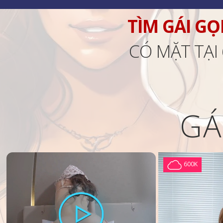
TÌM GÁI GỌ
CÓ MẶT TẠI
GÁ
600K