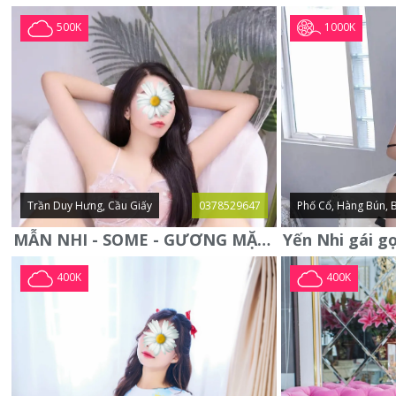
1000K
500K
Trần Duy Hưng, Cầu Giấy
0378529647
Phố Cổ, Hàng Bún, 
MẪN NHI - SOME - GƯƠNG MẶT XINH XẮN -CỰC CHIỀU KHÁCH
400K
400K