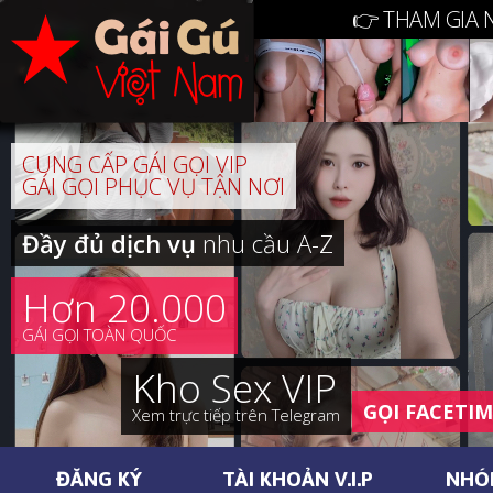
👉 THAM GIA 
CUNG CẤP GÁI GỌI VIP
GÁI GỌI PHỤC VỤ TẬN NƠI
Đầy đủ dịch vụ
nhu cầu A-Z
Hơn 20.000
GÁI GỌI TOÀN QUỐC
Kho Sex VIP
GỌI FACETI
Xem trực tiếp trên Telegram
ĐĂNG KÝ
TÀI KHOẢN V.I.P
NHÓ