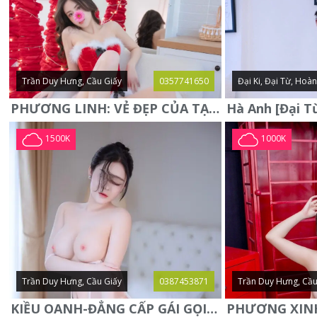
Trần Duy Hưng, Cầu Giấy
0357741650
Đại Ki, Đại Từ, Hoà
PHƯƠNG LINH: VẺ ĐẸP CỦA TẠO HÓA, XINH ĐẸP, SEXY, QUYỄN RŨ
1500K
1000K
Trần Duy Hưng, Cầu Giấy
0387453871
Trần Duy Hưng, Cầu
KIỀU OANH-ĐẲNG CẤP GÁI GỌI XINH SANG-NGOAN NGOÃN