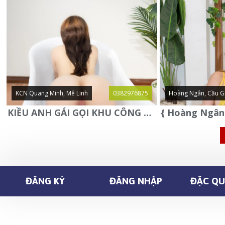
KCN Quang Minh, Mê Linh
0382976875
Hoàng Ngân, Cầu G
KIỀU ANH GÁI GỌI KHU CÔNG NGHIỆP QUANG MINH - MÊ LINH
ĐĂNG KÝ
ĐĂNG NHẬP
ĐẶC QUY