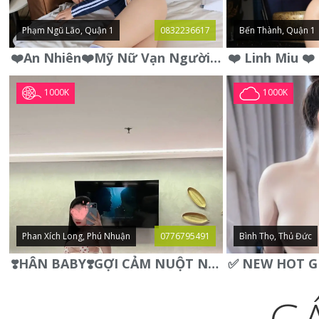
Phạm Ngũ Lão, Quận 1
0832236617
Bến Thành, Quận 1
❤️An Nhiên❤️Mỹ Nữ Vạn Người Mê,Da Trắng, Mặt Xynh, Đẹp Từng
1000K
1000K
Phan Xích Long, Phú Nhuận
0776795491
Bình Thọ, Thủ Đức
❣️HÂN BABY❣️GỢI CẢM NUỘT NÀ DÁNG SON XINH XINH QUYẾN RŨ