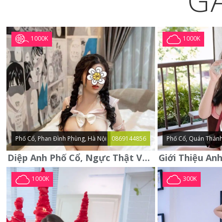
G
1000K
1000K
Phố Cổ, Phan Đình Phùng, Hà Nội
0869144856
Phố Cổ, Quán Thánh
Diệp Anh Phố Cổ, Ngực Thật Vú To Thơm Tho Quyến Rũ
1000K
300K