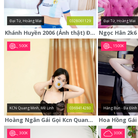
Đại Từ, Hoàng Mai
0328061129
Đại Từ, Hoàng Mai
Khánh Huyền 2006 (Ảnh thật) Đại từ - Hoàng Mai
500K
1500K
KCN Quang Minh, Mê Linh
0369414280
Hàng Bún - Ba Đình
Hoàng Ngân Gái Gọi Kcn Quang Minh - Mê Linh . Hàng Vip Lần Đầu
300K
300K