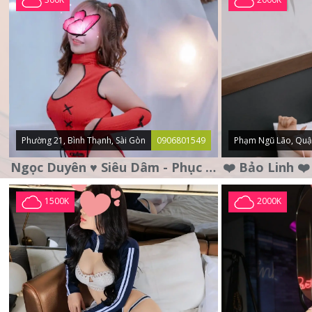
Phường 21, Bình Thạnh, Sài Gòn
0906801549
Phạm Ngũ Lão, Quậ
Ngọc Duyên ♥️ Siêu Dâm - Phục Vụ Tận Tình - Chu Đáo
1500K
2000K