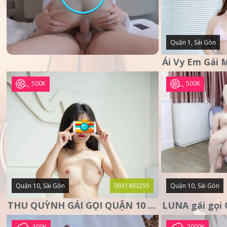
Quận 1, Sài Gòn
500K
500K
Quận 10, Sài Gòn
0931493255
Quận 10, Sài Gòn
THU QUỲNH GÁI GỌI QUẬN 10 – MẶT XINH DA TRẮNG – SANG
300K
2000K