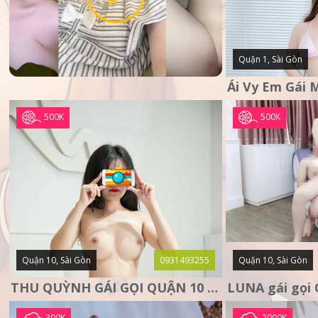
Quận 1, Sài Gòn
500K
500K
Quận 10, Sài Gòn
0931493255
Quận 10, Sài Gòn
THU QUỲNH GÁI GỌI QUẬN 10 – MẶT XINH DA TRẮNG – SANG
300K
2000K