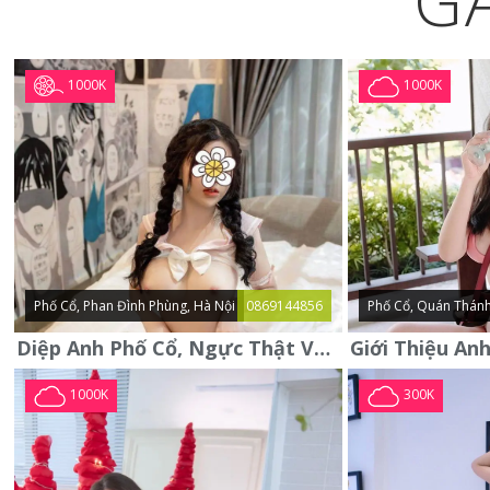
G
1000K
1000K
Phố Cổ, Phan Đình Phùng, Hà Nội
0869144856
Phố Cổ, Quán Thánh
Diệp Anh Phố Cổ, Ngực Thật Vú To Thơm Tho Quyến Rũ
1000K
300K