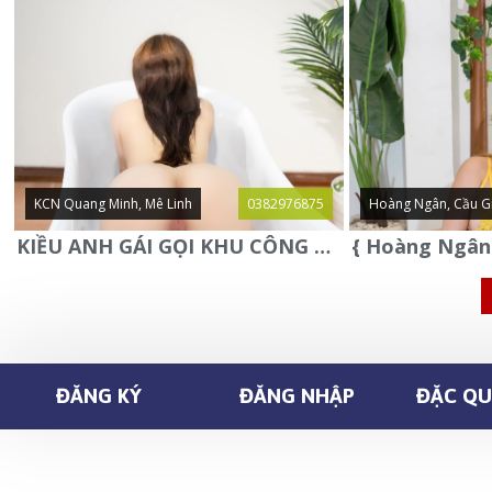
KCN Quang Minh, Mê Linh
0382976875
Hoàng Ngân, Cầu G
KIỀU ANH GÁI GỌI KHU CÔNG NGHIỆP QUANG MINH - MÊ LINH
ĐĂNG KÝ
ĐĂNG NHẬP
ĐẶC QUY