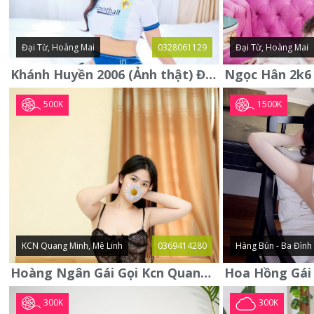
Đại Từ, Hoàng Mai
0328061129
Đại Từ, Hoàng Mai
Khánh Huyền 2006 (Ảnh thật) Đại từ - Hoàng Mai
500K
1500K
KCN Quang Minh, Mê Linh
0369414280
Hàng Bún - Ba Đình
Hoàng Ngân Gái Gọi Kcn Quang Minh - Mê Linh . Hàng Vip Lần Đầu
300K
300K