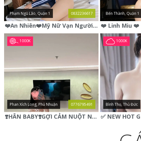
Phạm Ngũ Lão, Quận 1
0832236617
Bến Thành, Quận 1
❤️An Nhiên❤️Mỹ Nữ Vạn Người Mê,Da Trắng, Mặt Xynh, Đẹp Từng
1000K
1000K
Phan Xích Long, Phú Nhuận
0776795491
Bình Thọ, Thủ Đức
❣️HÂN BABY❣️GỢI CẢM NUỘT NÀ DÁNG SON XINH XINH QUYẾN RŨ