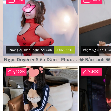
Phường 21, Bình Thạnh, Sài Gòn
0906801549
Phạm Ngũ Lão, Quậ
Ngọc Duyên ♥️ Siêu Dâm - Phục Vụ Tận Tình - Chu Đáo
1500K
2000K