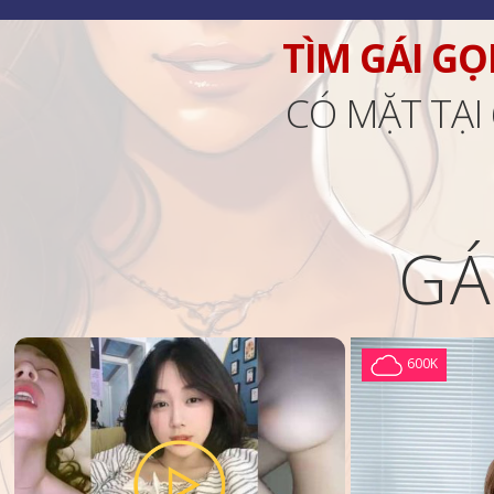
TÌM GÁI GỌ
CÓ MẶT TẠI
GÁ
600K