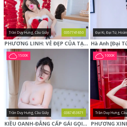
Trần Duy Hưng, Cầu Giấy
0357741650
Đại Ki, Đại Từ, Hoà
PHƯƠNG LINH: VẺ ĐẸP CỦA TẠO HÓA, XINH ĐẸP, SEXY, QUYỄN RŨ
1500K
1000K
Trần Duy Hưng, Cầu Giấy
0387453871
Trần Duy Hưng, Cầu
KIỀU OANH-ĐẲNG CẤP GÁI GỌI XINH SANG-NGOAN NGOÃN