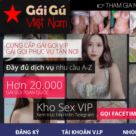
👉 THAM GIA 
CUNG CẤP GÁI GỌI VIP
GÁI GỌI PHỤC VỤ TẬN NƠI
Đầy đủ dịch vụ
nhu cầu A-Z
Hơn 20.000
GÁI GỌI TOÀN QUỐC
Kho Sex VIP
GỌI FACETI
Xem trực tiếp trên Telegram
ĐĂNG KÝ
TÀI KHOẢN V.I.P
NHÓ