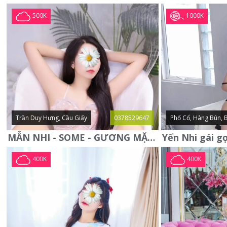
1000K
500K
Trần Duy Hưng, Cầu Giấy
0378529647
Phố Cổ, Hàng Bún, 
MẪN NHI - SOME - GƯƠNG MẶT XINH XẮN -CỰC CHIỀU KHÁCH
400K
400K