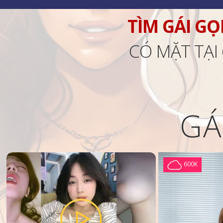
TÌM GÁI GỌ
CÓ MẶT TẠI
GÁ
600K