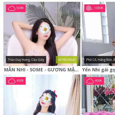
1000K
500K
Trần Duy Hưng, Cầu Giấy
0378529647
Phố Cổ, Hàng Bún, 
MẪN NHI - SOME - GƯƠNG MẶT XINH XẮN -CỰC CHIỀU KHÁCH
400K
400K