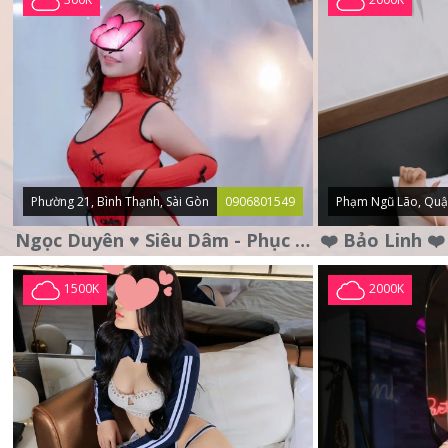
Phường 21, Bình Thạnh, Sài Gòn
0906801549
Phạm Ngũ Lão, Quậ
Ngọc Duyên ♥️ Siêu Dâm - Phục Vụ Tận Tình - Chu Đáo
1500K
2000K