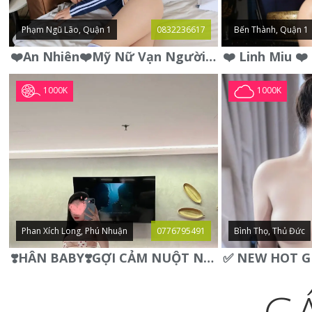
Phạm Ngũ Lão, Quận 1
0832236617
Bến Thành, Quận 1
❤️An Nhiên❤️Mỹ Nữ Vạn Người Mê,Da Trắng, Mặt Xynh, Đẹp Từng
1000K
1000K
Phan Xích Long, Phú Nhuận
0776795491
Bình Thọ, Thủ Đức
❣️HÂN BABY❣️GỢI CẢM NUỘT NÀ DÁNG SON XINH XINH QUYẾN RŨ