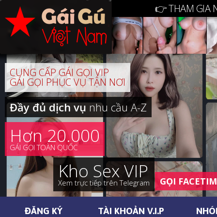
👉 THAM GIA 
CUNG CẤP GÁI GỌI VIP
GÁI GỌI PHỤC VỤ TẬN NƠI
Đầy đủ dịch vụ
nhu cầu A-Z
Hơn 20.000
GÁI GỌI TOÀN QUỐC
Kho Sex VIP
GỌI FACETI
Xem trực tiếp trên Telegram
ĐĂNG KÝ
TÀI KHOẢN V.I.P
NHÓ