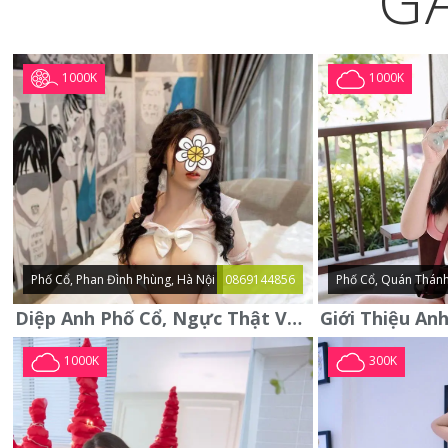
G
1000K
1000K
Phố Cổ, Phan Đình Phùng, Hà Nội
0869144856
Phố Cổ, Quán Thánh
Diệp Anh Phố Cổ, Ngực Thật Vú To Thơm Tho Quyến Rũ
1000K
300K