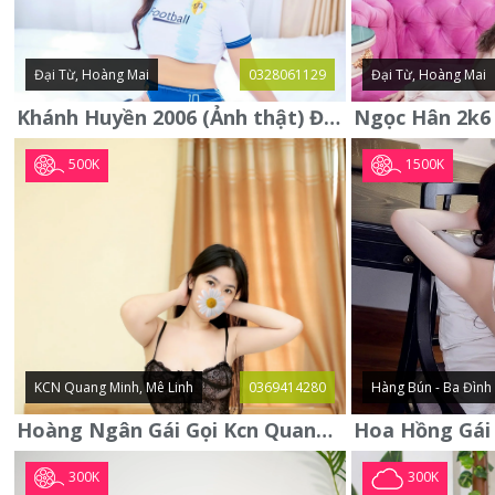
Đại Từ, Hoàng Mai
0328061129
Đại Từ, Hoàng Mai
Khánh Huyền 2006 (Ảnh thật) Đại từ - Hoàng Mai
500K
1500K
KCN Quang Minh, Mê Linh
0369414280
Hàng Bún - Ba Đình
Hoàng Ngân Gái Gọi Kcn Quang Minh - Mê Linh . Hàng Vip Lần Đầu
300K
300K