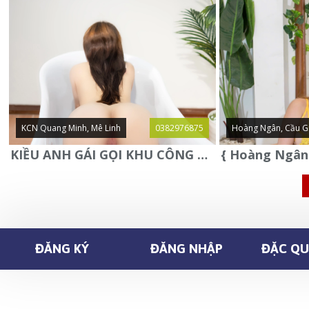
KCN Quang Minh, Mê Linh
0382976875
Hoàng Ngân, Cầu G
KIỀU ANH GÁI GỌI KHU CÔNG NGHIỆP QUANG MINH - MÊ LINH
ĐĂNG KÝ
ĐĂNG NHẬP
ĐẶC QUY