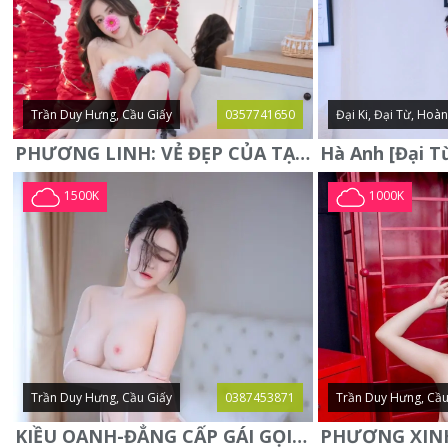
Trần Duy Hưng, Cầu Giấy
0357741650
Đại Ki, Đại Từ, Hoà
PHƯƠNG LINH: VẺ ĐẸP CỦA TẠO HÓA, XINH ĐẸP, SEXY, QUYỄN RŨ
1500K
1000K
Trần Duy Hưng, Cầu Giấy
0387453871
Trần Duy Hưng, Cầu
KIỀU OANH-ĐẲNG CẤP GÁI GỌI XINH SANG-NGOAN NGOÃN