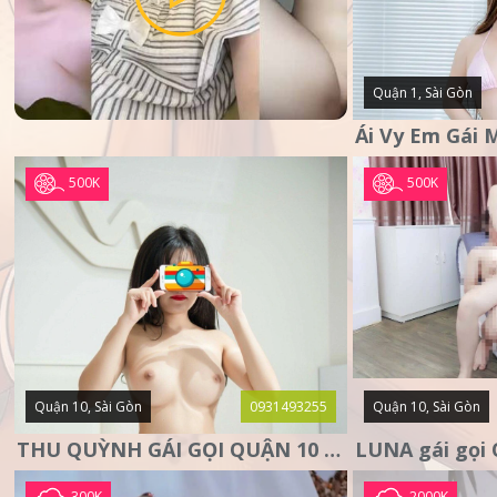
Quận 1, Sài Gòn
500K
500K
Quận 10, Sài Gòn
0931493255
Quận 10, Sài Gòn
THU QUỲNH GÁI GỌI QUẬN 10 – MẶT XINH DA TRẮNG – SANG
300K
2000K