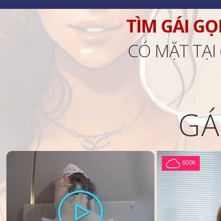
TÌM GÁI GỌ
CÓ MẶT TẠI
GÁ
600K