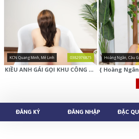
KCN Quang Minh, Mê Linh
0382976875
Hoàng Ngân, Cầu G
KIỀU ANH GÁI GỌI KHU CÔNG NGHIỆP QUANG MINH - MÊ LINH
ĐĂNG KÝ
ĐĂNG NHẬP
ĐẶC QUY