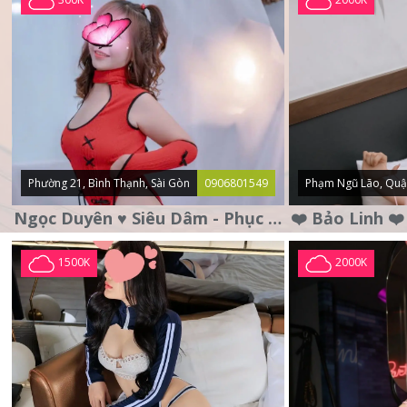
Phường 21, Bình Thạnh, Sài Gòn
0906801549
Phạm Ngũ Lão, Quậ
Ngọc Duyên ♥️ Siêu Dâm - Phục Vụ Tận Tình - Chu Đáo
1500K
2000K