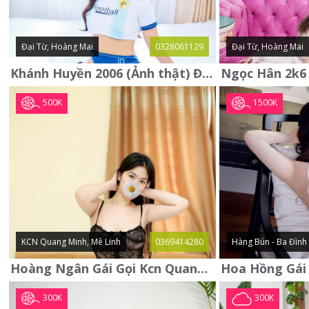
Đại Từ, Hoàng Mai
0328061129
Đại Từ, Hoàng Mai
Khánh Huyền 2006 (Ảnh thật) Đại từ - Hoàng Mai
500K
1500K
KCN Quang Minh, Mê Linh
0369414280
Hàng Bún - Ba Đình
Hoàng Ngân Gái Gọi Kcn Quang Minh - Mê Linh . Hàng Vip Lần Đầu
300K
300K