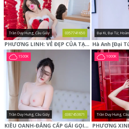
Trần Duy Hưng, Cầu Giấy
0357741650
Đại Ki, Đại Từ, Hoà
PHƯƠNG LINH: VẺ ĐẸP CỦA TẠO HÓA, XINH ĐẸP, SEXY, QUYỄN RŨ
1500K
1000K
Trần Duy Hưng, Cầu Giấy
0387453871
Trần Duy Hưng, Cầu
KIỀU OANH-ĐẲNG CẤP GÁI GỌI XINH SANG-NGOAN NGOÃN