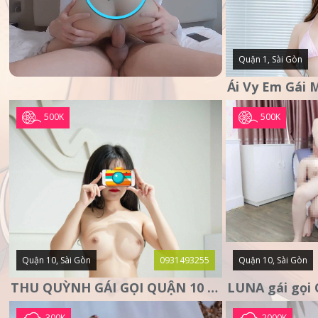
Quận 1, Sài Gòn
500K
500K
Quận 10, Sài Gòn
0931493255
Quận 10, Sài Gòn
THU QUỲNH GÁI GỌI QUẬN 10 – MẶT XINH DA TRẮNG – SANG
300K
2000K