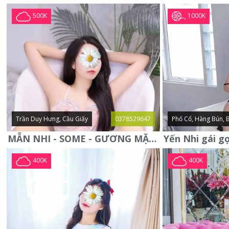
1000K
500K
Trần Duy Hưng, Cầu Giấy
0378529647
Phố Cổ, Hàng Bún, 
MẪN NHI - SOME - GƯƠNG MẶT XINH XẮN -CỰC CHIỀU KHÁCH
400K
400K