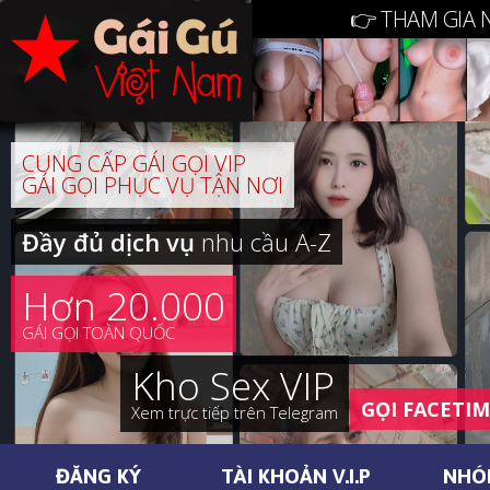
👉 THAM GIA 
CUNG CẤP GÁI GỌI VIP
GÁI GỌI PHỤC VỤ TẬN NƠI
Đầy đủ dịch vụ
nhu cầu A-Z
Hơn 20.000
GÁI GỌI TOÀN QUỐC
Kho Sex VIP
GỌI FACETI
Xem trực tiếp trên Telegram
ĐĂNG KÝ
TÀI KHOẢN V.I.P
NHÓ