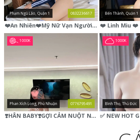
Phạm Ngũ Lão, Quận 1
0832236617
Bến Thành, Quận 1
❤️An Nhiên❤️Mỹ Nữ Vạn Người Mê,Da Trắng, Mặt Xynh, Đẹp Từng
1000K
1000K
Phan Xích Long, Phú Nhuận
0776795491
Bình Thọ, Thủ Đức
❣️HÂN BABY❣️GỢI CẢM NUỘT NÀ DÁNG SON XINH XINH QUYẾN RŨ