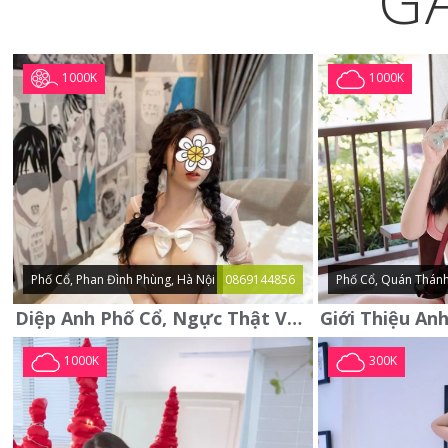
G
1000K
1000K
Phố Cổ, Phan Đình Phùng, Hà Nội
0869144856
Phố Cổ, Quán Thánh
Diệp Anh Phố Cổ, Ngực Thật Vú To Thơm Tho Quyến Rũ
1000K
300K