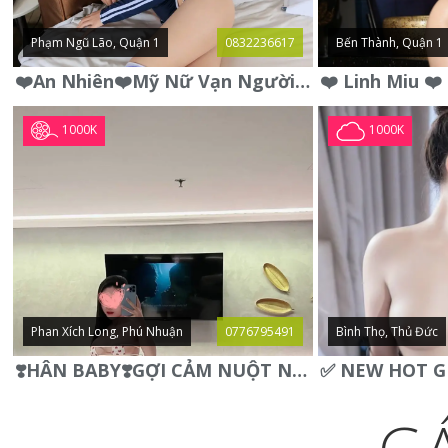
Phạm Ngũ Lão, Quận 1
0832236617
Bến Thành, Quận 1
❤️An Nhiên❤️Mỹ Nữ Vạn Người Mê,Da Trắng, Mặt Xynh, Đẹp Từng
1000K
1000K
Phan Xích Long, Phú Nhuận
0776795491
Bình Thọ, Thủ Đức
❣️HÂN BABY❣️GỢI CẢM NUỘT NÀ DÁNG SON XINH XINH QUYẾN RŨ