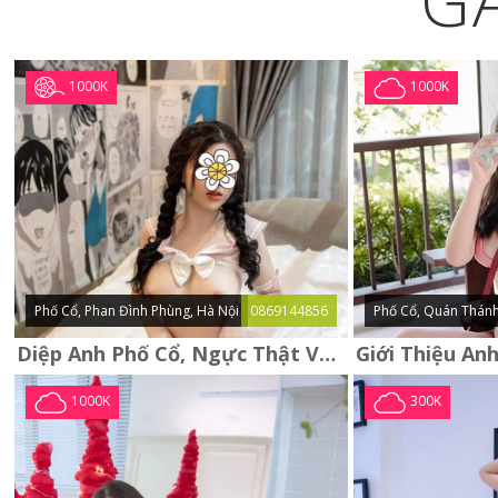
G
1000K
1000K
Phố Cổ, Phan Đình Phùng, Hà Nội
0869144856
Phố Cổ, Quán Thánh
Diệp Anh Phố Cổ, Ngực Thật Vú To Thơm Tho Quyến Rũ
1000K
300K