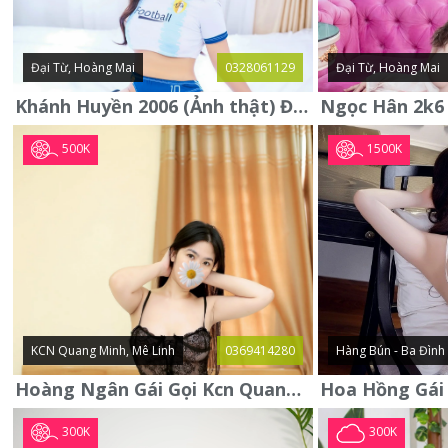
Đại Từ, Hoàng Mai
0328061129
Đại Từ, Hoàng Mai
Khánh Huyền 2006 (Ảnh thật) Đại từ - Hoàng Mai
500K
1500K
KCN Quang Minh, Mê Linh
0369414280
Hàng Bún - Ba Đình
Hoàng Ngân Gái Gọi Kcn Quang Minh - Mê Linh . Hàng Vip Lần Đầu
300K
300K