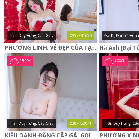
Trần Duy Hưng, Cầu Giấy
0357741650
Đại Ki, Đại Từ, Hoà
PHƯƠNG LINH: VẺ ĐẸP CỦA TẠO HÓA, XINH ĐẸP, SEXY, QUYỄN RŨ
1500K
1000K
Trần Duy Hưng, Cầu Giấy
0387453871
Trần Duy Hưng, Cầu
KIỀU OANH-ĐẲNG CẤP GÁI GỌI XINH SANG-NGOAN NGOÃN