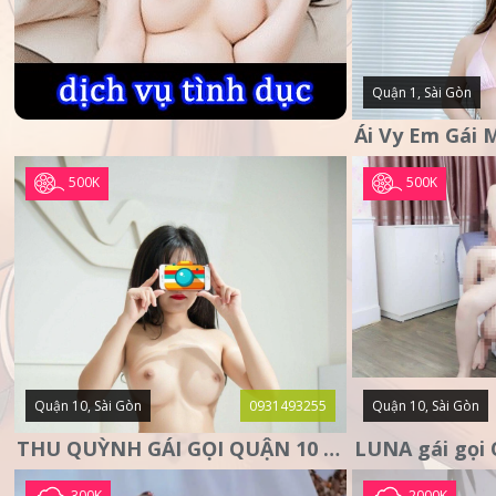
Quận 1, Sài Gòn
500K
500K
Quận 10, Sài Gòn
0931493255
Quận 10, Sài Gòn
THU QUỲNH GÁI GỌI QUẬN 10 – MẶT XINH DA TRẮNG – SANG
300K
2000K