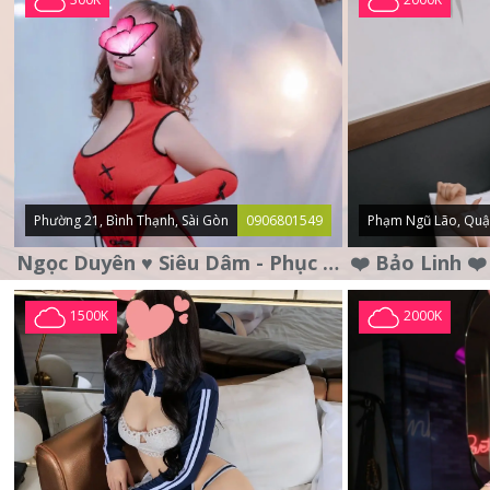
Phường 21, Bình Thạnh, Sài Gòn
0906801549
Phạm Ngũ Lão, Quậ
Ngọc Duyên ♥️ Siêu Dâm - Phục Vụ Tận Tình - Chu Đáo
1500K
2000K