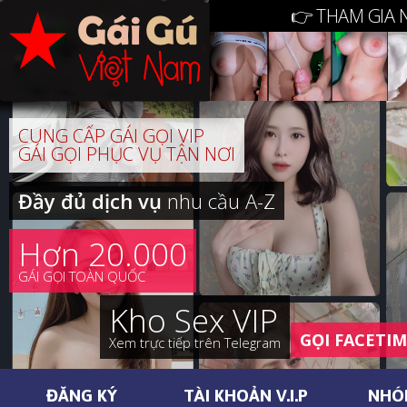
👉 THAM GIA 
CUNG CẤP GÁI GỌI VIP
GÁI GỌI PHỤC VỤ TẬN NƠI
Đầy đủ dịch vụ
nhu cầu A-Z
Hơn 20.000
GÁI GỌI TOÀN QUỐC
Kho Sex VIP
GỌI FACETI
Xem trực tiếp trên Telegram
ĐĂNG KÝ
TÀI KHOẢN V.I.P
NHÓ