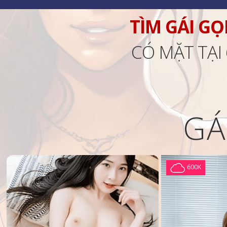
TÌM GÁI GỌ
CÓ MẶT TẠI
GÁ
600K