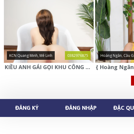
KCN Quang Minh, Mê Linh
0382976875
Hoàng Ngân, Cầu G
KIỀU ANH GÁI GỌI KHU CÔNG NGHIỆP QUANG MINH - MÊ LINH
ĐĂNG KÝ
ĐĂNG NHẬP
ĐẶC QUY