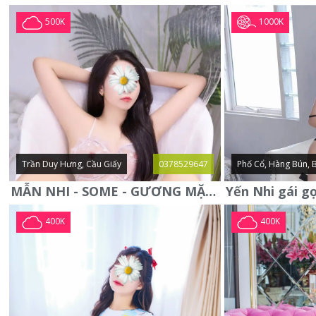
1000K
500K
Trần Duy Hưng, Cầu Giấy
0378529647
Phố Cổ, Hàng Bún, 
MẪN NHI - SOME - GƯƠNG MẶT XINH XẮN -CỰC CHIỀU KHÁCH
400K
400K