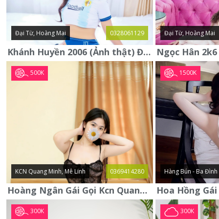
Đại Từ, Hoàng Mai
0328061129
Đại Từ, Hoàng Mai
Khánh Huyền 2006 (Ảnh thật) Đại từ - Hoàng Mai
500K
1500K
KCN Quang Minh, Mê Linh
0369414280
Hàng Bún - Ba Đình
Hoàng Ngân Gái Gọi Kcn Quang Minh - Mê Linh . Hàng Vip Lần Đầu
300K
300K