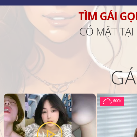
TÌM GÁI GỌ
CÓ MẶT TẠI
GÁ
600K