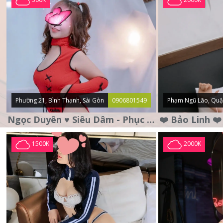
Phường 21, Bình Thạnh, Sài Gòn
0906801549
Phạm Ngũ Lão, Quậ
Ngọc Duyên ♥️ Siêu Dâm - Phục Vụ Tận Tình - Chu Đáo
1500K
2000K