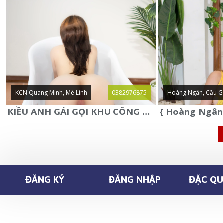
KCN Quang Minh, Mê Linh
0382976875
Hoàng Ngân, Cầu G
KIỀU ANH GÁI GỌI KHU CÔNG NGHIỆP QUANG MINH - MÊ LINH
ĐĂNG KÝ
ĐĂNG NHẬP
ĐẶC QUY