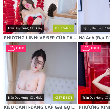
Trần Duy Hưng, Cầu Giấy
0357741650
Đại Ki, Đại Từ, Hoà
PHƯƠNG LINH: VẺ ĐẸP CỦA TẠO HÓA, XINH ĐẸP, SEXY, QUYỄN RŨ
1500K
1000K
Trần Duy Hưng, Cầu Giấy
0387453871
Trần Duy Hưng, Cầu
KIỀU OANH-ĐẲNG CẤP GÁI GỌI XINH SANG-NGOAN NGOÃN