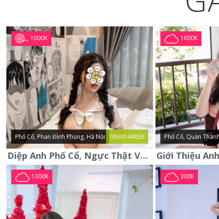
G
1000K
1000K
Phố Cổ, Phan Đình Phùng, Hà Nội
0869144856
Phố Cổ, Quán Thánh
Diệp Anh Phố Cổ, Ngực Thật Vú To Thơm Tho Quyến Rũ
1000K
300K