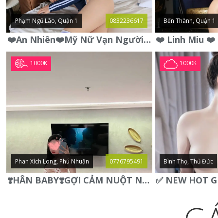
Phạm Ngũ Lão, Quận 1
0832236617
Bến Thành, Quận 1
❤️An Nhiên❤️Mỹ Nữ Vạn Người Mê,Da Trắng, Mặt Xynh, Đẹp Từng
1000K
1000K
Phan Xích Long, Phú Nhuận
0776795491
Bình Thọ, Thủ Đức
❣️HÂN BABY❣️GỢI CẢM NUỘT NÀ DÁNG SON XINH XINH QUYẾN RŨ