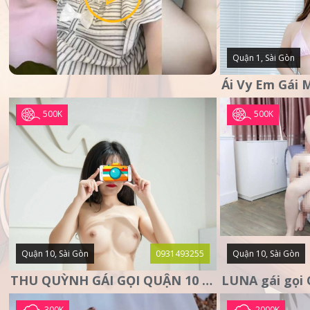
Quận 1, Sài Gòn
500K
500K
Quận 10, Sài Gòn
0931493255
Quận 10, Sài Gòn
THU QUỲNH GÁI GỌI QUẬN 10 – MẶT XINH DA TRẮNG – SANG
300K
2000K