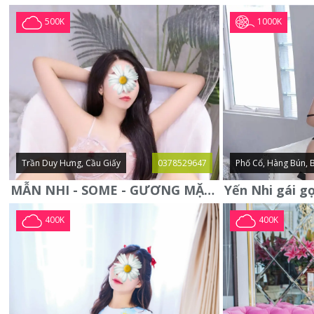
1000K
500K
Trần Duy Hưng, Cầu Giấy
0378529647
Phố Cổ, Hàng Bún, 
MẪN NHI - SOME - GƯƠNG MẶT XINH XẮN -CỰC CHIỀU KHÁCH
400K
400K