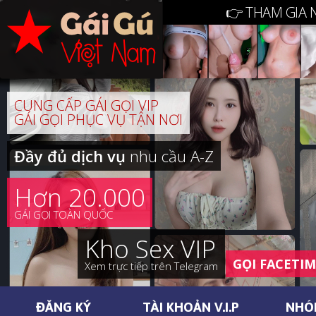
👉 THAM GIA 
CUNG CẤP GÁI GỌI VIP
GÁI GỌI PHỤC VỤ TẬN NƠI
Đầy đủ dịch vụ
nhu cầu A-Z
Hơn 20.000
GÁI GỌI TOÀN QUỐC
Kho Sex VIP
GỌI FACETI
Xem trực tiếp trên Telegram
ĐĂNG KÝ
TÀI KHOẢN V.I.P
NHÓ