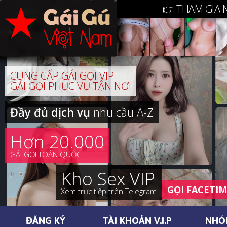
👉 THAM GIA 
CUNG CẤP GÁI GỌI VIP
GÁI GỌI PHỤC VỤ TẬN NƠI
Đầy đủ dịch vụ
nhu cầu A-Z
Hơn 20.000
GÁI GỌI TOÀN QUỐC
Kho Sex VIP
GỌI FACETI
Xem trực tiếp trên Telegram
ĐĂNG KÝ
TÀI KHOẢN V.I.P
NHÓ