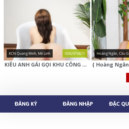
KCN Quang Minh, Mê Linh
0382976875
Hoàng Ngân, Cầu G
KIỀU ANH GÁI GỌI KHU CÔNG NGHIỆP QUANG MINH - MÊ LINH
ĐĂNG KÝ
ĐĂNG NHẬP
ĐẶC QUY