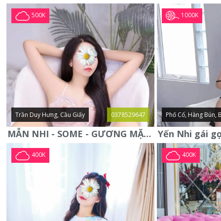
1000K
500K
Trần Duy Hưng, Cầu Giấy
0378529647
Phố Cổ, Hàng Bún, 
MẪN NHI - SOME - GƯƠNG MẶT XINH XẮN -CỰC CHIỀU KHÁCH
400K
400K