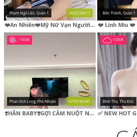
Phạm Ngũ Lão, Quận 1
0832236617
Bến Thành, Quận 1
❤️An Nhiên❤️Mỹ Nữ Vạn Người Mê,Da Trắng, Mặt Xynh, Đẹp Từng
1000K
1000K
Phan Xích Long, Phú Nhuận
0776795491
Bình Thọ, Thủ Đức
❣️HÂN BABY❣️GỢI CẢM NUỘT NÀ DÁNG SON XINH XINH QUYẾN RŨ