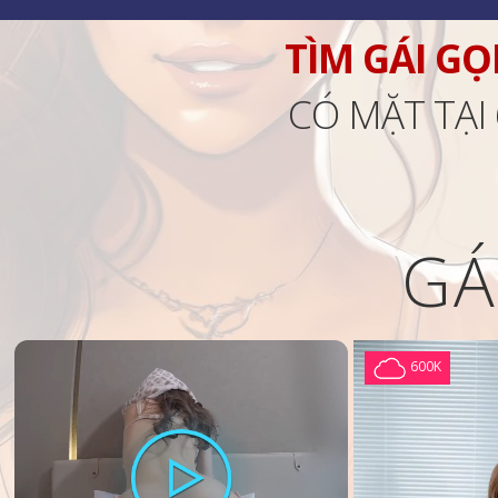
TÌM GÁI GỌ
CÓ MẶT TẠI
GÁ
600K