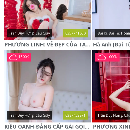
Trần Duy Hưng, Cầu Giấy
0357741650
Đại Ki, Đại Từ, Hoà
PHƯƠNG LINH: VẺ ĐẸP CỦA TẠO HÓA, XINH ĐẸP, SEXY, QUYỄN RŨ
1500K
1000K
Trần Duy Hưng, Cầu Giấy
0387453871
Trần Duy Hưng, Cầu
KIỀU OANH-ĐẲNG CẤP GÁI GỌI XINH SANG-NGOAN NGOÃN