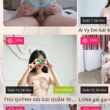
Quận 1, Sài Gòn
500K
500K
Quận 10, Sài Gòn
0931493255
Quận 10, Sài Gòn
THU QUỲNH GÁI GỌI QUẬN 10 – MẶT XINH DA TRẮNG – SANG
300K
2000K