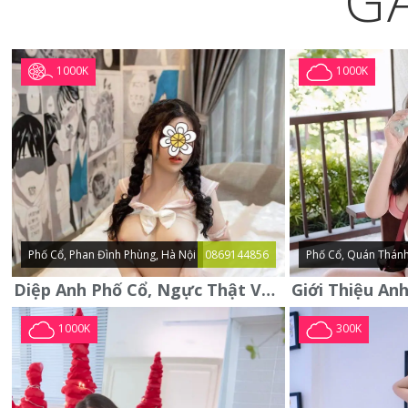
G
1000K
1000K
Phố Cổ, Phan Đình Phùng, Hà Nội
0869144856
Phố Cổ, Quán Thánh
Diệp Anh Phố Cổ, Ngực Thật Vú To Thơm Tho Quyến Rũ
1000K
300K