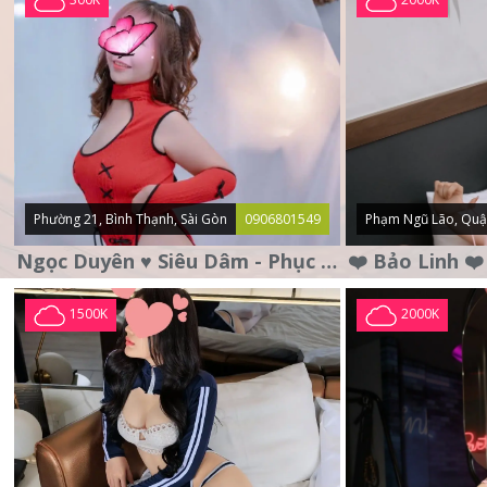
Phường 21, Bình Thạnh, Sài Gòn
0906801549
Phạm Ngũ Lão, Quậ
Ngọc Duyên ♥️ Siêu Dâm - Phục Vụ Tận Tình - Chu Đáo
1500K
2000K