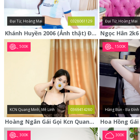
Đại Từ, Hoàng Mai
0328061129
Đại Từ, Hoàng Mai
Khánh Huyền 2006 (Ảnh thật) Đại từ - Hoàng Mai
500K
1500K
KCN Quang Minh, Mê Linh
0369414280
Hàng Bún - Ba Đình
Hoàng Ngân Gái Gọi Kcn Quang Minh - Mê Linh . Hàng Vip Lần Đầu
300K
300K